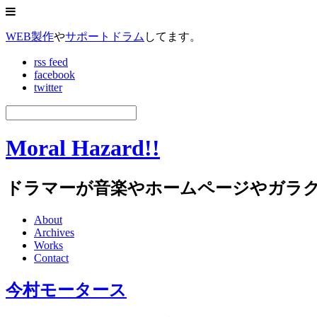
WEB製作
や
サポートドラム
してます。
rss feed
facebook
twitter
Moral Hazard!!
ドラマーが音楽やホームページやガラ
About
Archives
Works
Contact
今村モータース