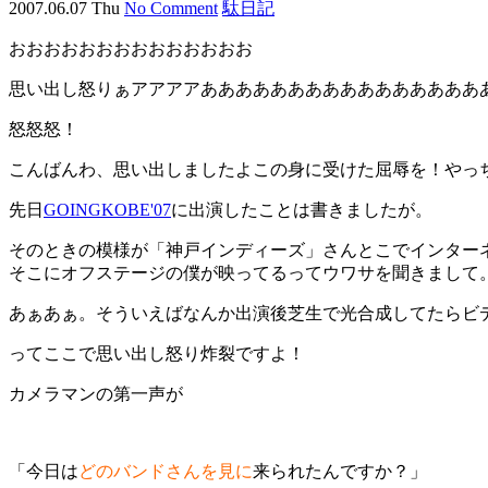
2007.06.07 Thu
No Comment
駄日記
おおおおおおおおおおおおおお
思い出し怒りぁアアアアああああああああああああああああ
怒怒怒！
こんばんわ、思い出しましたよこの身に受けた屈辱を！やっ
先日
GOINGKOBE'07
に出演したことは書きましたが。
そのときの模様が「神戸インディーズ」さんとこでインター
そこにオフステージの僕が映ってるってウワサを聞きまして
あぁあぁ。そういえばなんか出演後芝生で光合成してたらビ
ってここで思い出し怒り炸裂ですよ！
カメラマンの第一声が
「今日は
どのバンドさんを見に
来られたんですか？」