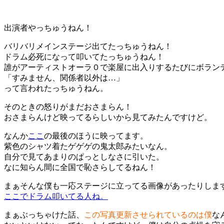
出演者やっちゅうねん！
バリバリメインステージ出てたっちゅうねん！
ドラム必死になって叩いてたっちゅうねん！
誰がアーティストオーラ０で楽屋に出入りするたびにボラン
「すみません、関係者以外は…」
って言われたっちゅうねん。
そのときの怒りがまだおさまらん！
おさまらんけど映ってるらしいから見てみたんですけど。
なんか
ここ
の最後のほうに映ってます。
紫色のシャツ着たゲゲゲの鬼太郎みたいなん。
自分で見てあまりのぱっとしなさに引いた。
なに知らん間に全国で恥さらしてるねん！
まぁそんな僕も一応ステージに立ってる画像があったりしま
ここでドラム叩いてる人ね。
まぁぶっちゃけた話、
この写真更新させられているのは僕
な