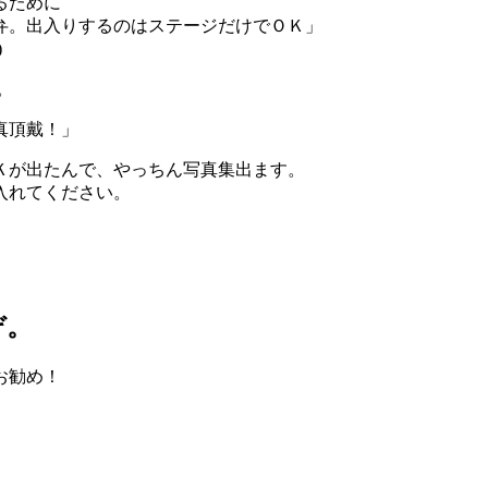
るために
弁。出入りするのはステージだけでＯＫ」
)
。
真頂戴！」
Ｋが出たんで、やっちん写真集出ます。
入れてください。
ぞ。
お勧め！