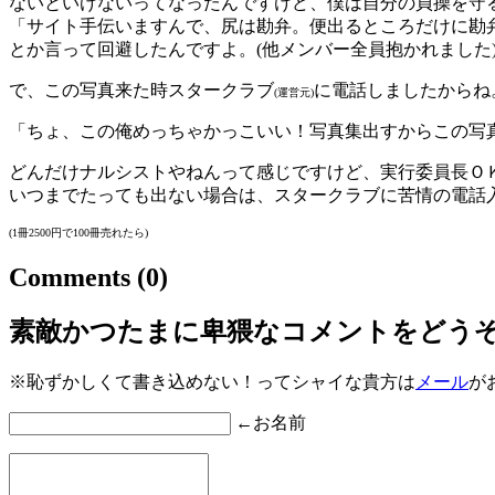
ないといけないってなったんですけど、僕は自分の貞操を守
「サイト手伝いますんで、尻は勘弁。便出るところだけに勘
とか言って回避したんですよ。
(他メンバー全員抱かれました
で、この写真来た時スタークラブ
に電話しましたからね
(運営元)
「ちょ、この俺めっちゃかっこいい！写真集出すからこの写
どんだけナルシストやねんって感じですけど、実行委員長Ｏ
いつまでたっても出ない場合は、スタークラブに苦情の電話
(1冊2500円で100冊売れたら)
Comments
(0)
素敵かつたまに卑猥なコメントをどう
※恥ずかしくて書き込めない！ってシャイな貴方は
メール
が
←お名前