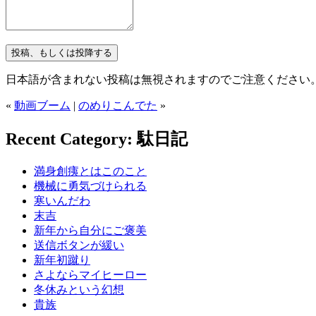
日本語が含まれない投稿は無視されますのでご注意ください
«
動画ブーム
|
のめりこんでた
»
Recent Category: 駄日記
満身創痍とはこのこと
機械に勇気づけられる
寒いんだわ
末吉
新年から自分にご褒美
送信ボタンが緩い
新年初蹴り
さよならマイヒーロー
冬休みという幻想
貴族