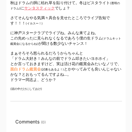
秋はドラムの胴に枯れ草を貼り付けて。冬はビスタライト
(透明の
に
サンタスティック
でしょ？
ドラム)
さてそんなやる気満々具合を見せたところでライブ告知で
す！！！
(イカスー！)
に神戸スタークラブでライブね。みんな来てよね。
この先めったに見られなくなるであろう僕の生ドラム
(ドラムキット
が聞ける数少ないチャンス！
鑑賞会になるからね)
まぁそろそろ怒られるだろうからちゃんと
「ドラム大好き！みんなの前でドラム叩きたいヨホホイ」
とか言っておきますけど、実は活け花の鑑賞会みたいなノリで、
面白ドラム鑑賞会
とかやってみても良いんじゃない
(試奏もあるよ！)
かな？とおもってるんですよね…。
ドラマー同志よ、どうか？
(頭の中だけにしておけ)
Comments
(0)