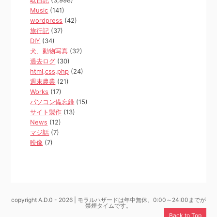
駄日記
(3,998)
Music
(141)
wordpress
(42)
旅行記
(37)
DIY
(34)
犬、動物写真
(32)
過去ログ
(30)
html,css,php
(24)
週末農業
(21)
Works
(17)
パソコン備忘録
(15)
サイト製作
(13)
News
(12)
マジ話
(7)
映像
(7)
copyright A.D.0 - 2026 | モラルハザードは年中無休、0:00～24:00までが
禁煙タイムです。
Back to Top