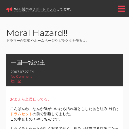
WEB製作
や
サポートドラム
してます。
Moral Hazard!!
ドラマーが音楽やホームページやガラクタを作るよ。
一国一城の主
2007.07.27 Fri
No Comment
駄日記
おまえら全員狂ってる。
こんばんわ、なんか気がついたら汚れ落とししたあと組み上げた
ドラムセット
の前で熟睡してました。
この幸せもの！やっちんです。
もうドラムセットが叩く対象でなく、組み上げ愛でる対象になっ