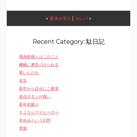
«
夏休み突入
|
カレパ
»
Recent Category: 駄日記
満身創痍とはこのこと
機械に勇気づけられる
寒いんだわ
末吉
新年から自分にご褒美
送信ボタンが緩い
新年初蹴り
さよならマイヒーロー
冬休みという幻想
貴族