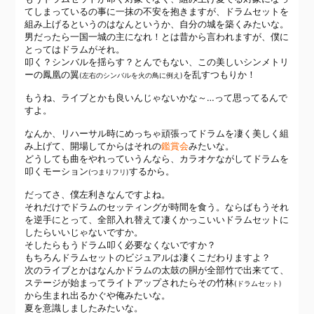
てしまっているの事に一抹の不安を抱きますが、ドラムセットを
組み上げるというのはなんというか、自分の城を築くみたいな。
男だったら一国一城の主になれ！とは昔から言われますが、僕に
とってはドラムがそれ。
叩く？シンバルを揺らす？とんでもない、この美しいシンメトリ
ーの鳳凰の翼
を乱すつもりか！
(左右のシンバルを火の鳥に例え)
もうね、ライブとかも良いんじゃないかな～…って思ってるんで
すよ。
なんか、リハーサル時にめっちゃ頑張ってドラムを凄く美しく組
み上げて、開場してからはそれの
鑑賞会
みたいな。
どうしても曲をやれっていうんなら、カラオケながしてドラムを
叩くモーション
するから。
(つまりフリ)
だってさ、僕左利きなんですよね。
それだけでドラムのセッティングが時間を食う。ならばもうそれ
を逆手にとって、全部入れ替えて凄くかっこいいドラムセットに
したらいいじゃないですか。
そしたらもうドラム叩く必要なくないですか？
もちろんドラムセットのビジュアルは凄くこだわりますよ？
次のライブとかはなんかドラムの太鼓の胴が全部竹で出来てて、
ステージが始まってライトアップされたらその竹林
(ドラムセット)
から生まれ出るかぐや俺みたいな。
夏を意識しましたみたいな。