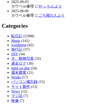
2025-09-03
カウベル修理 に
やっ ちんより
2025-06-09
カウベル修理 に
ごろ寝の人より
Categories
駄日記
(3,998)
Music
(141)
wordpress
(42)
旅行記
(37)
DIY
(34)
犬、動物写真
(32)
過去ログ
(30)
html,css,php
(24)
週末農業
(21)
Works
(17)
パソコン備忘録
(15)
サイト製作
(13)
News
(12)
マジ話
(7)
映像
(7)