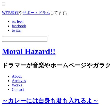
WEB製作
や
サポートドラム
してます。
rss feed
facebook
twitter
Moral Hazard!!
ドラマーが音楽やホームページやガラ
About
Archives
Works
Contact
～カレーには白身も君も入れるよ～