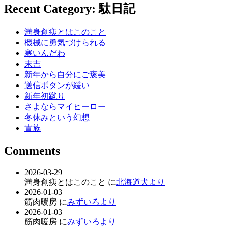
Recent Category: 駄日記
満身創痍とはこのこと
機械に勇気づけられる
寒いんだわ
末吉
新年から自分にご褒美
送信ボタンが緩い
新年初蹴り
さよならマイヒーロー
冬休みという幻想
貴族
Comments
2026-03-29
満身創痍とはこのこと に
北海道犬より
2026-01-03
筋肉暖房 に
みずいろより
2026-01-03
筋肉暖房 に
みずいろより