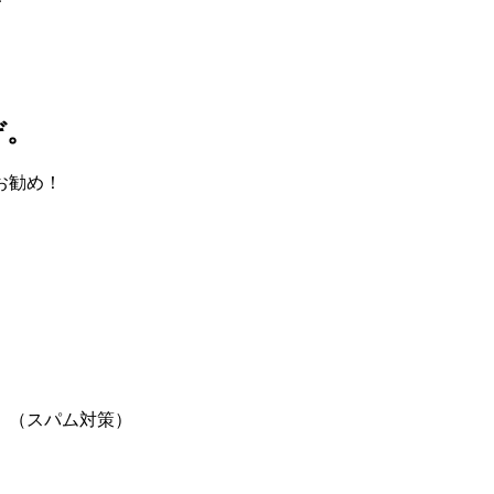
ぞ。
お勧め！
。（スパム対策）