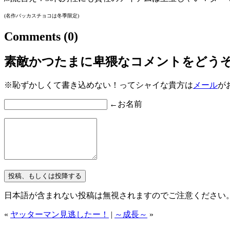
(名作バッカスチョコは冬季限定)
Comments
(0)
素敵かつたまに卑猥なコメントをどう
※恥ずかしくて書き込めない！ってシャイな貴方は
メール
が
←お名前
日本語が含まれない投稿は無視されますのでご注意ください
«
ヤッターマン見逃したー！
|
～成長～
»