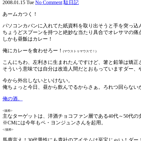
2008.01.15 Tue
No Comment
駄日記
あームカつく！
パソコンカバンに入れてた紙資料を取り出そうと手を突っ込
ちょうどスプーンを持つと絶妙な当たり具合でオレサマの痛
しかも昼飯はカレー！
俺にカレーを食わせろー！
(マウストゥマウスで！)
こんにちわ、左利きに生まれたんですけど、箸と鉛筆は矯正
そういう意味では自分は改造人間だとおもっていますダー、
今から外出しないといけない。
俺ちょっと今日、昼から飲んでるからさぁ。ろれつ回らない
俺の酒。
<抜粋>
主なターゲットは、洋酒チョコファン層である40代～50代
※CMには今年もペ・ヨンジュンさんを起用。
</抜粋>
馬鹿言え！30代男性にも貴社のアイテムは至宝じゃい！ダー