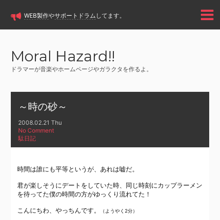
WEB製作
や
サポートドラム
してます。
Moral Hazard!!
ドラマーが音楽やホームページやガラクタを作るよ。
～時の砂～
2008.02.21 Thu
No Comment
駄日記
時間は誰にも平等というが、あれは嘘だ。
君が楽しそうにデートをしていた時、同じ時刻にカップラーメン
を待ってた僕の時間の方がゆっくり流れてた！
こんにちわ、やっちんです。
（ようやく2分）