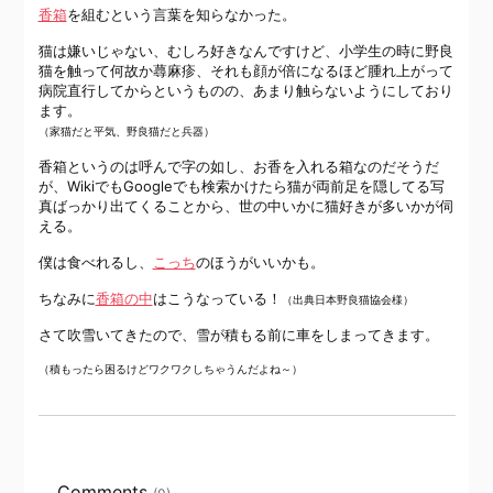
香箱
を組むという言葉を知らなかった。
猫は嫌いじゃない、むしろ好きなんですけど、小学生の時に野良
猫を触って何故か蕁麻疹、それも顔が倍になるほど腫れ上がって
病院直行してからというものの、あまり触らないようにしており
ます。
（家猫だと平気、野良猫だと兵器）
香箱というのは呼んで字の如し、お香を入れる箱なのだそうだ
が、WikiでもGoogleでも検索かけたら猫が両前足を隠してる写
真ばっかり出てくることから、世の中いかに猫好きが多いかが伺
える。
僕は食べれるし、
こっち
のほうがいいかも。
ちなみに
香箱の中
はこうなっている！
（出典日本野良猫協会様）
さて吹雪いてきたので、雪が積もる前に車をしまってきます。
（積もったら困るけどワクワクしちゃうんだよね～）
Comments