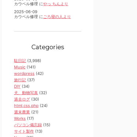
カウベル修理 に
やっ ちんより
2025-06-09
カウベル修理 に
ごろ寝の人より
Categories
駄日記
(3,998)
Music
(141)
wordpress
(42)
旅行記
(37)
DIY
(34)
犬、動物写真
(32)
過去ログ
(30)
html,css,php
(24)
週末農業
(21)
Works
(17)
パソコン備忘録
(15)
サイト製作
(13)