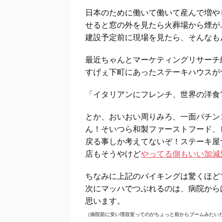
日本のために働いて働いて産んで増や
せると窓の外を見たら火葬場から煙が
建設予定前に現場を見たら、そんなも
最近ちゃんとマーケティングリサーチ
すげぇ下町にあったステーキハウスが
「イタリアンにフレンチ、世界の洋食1
とか、おいおい周りみろ、一面パチン
ん！そいつら和製ファーストフード、
戻る事しか考えてないぞ！ステーキ屋
店もそうやけど
やってる側もいい加減
ちなみに上記のバイキングは驚くほど
次にマッハでつぶれるのは、病院からほ
思います。
（病院前に安い理容室ってのがちょっと前からブームみたい