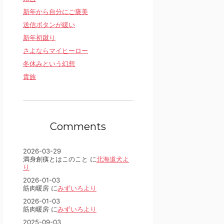
新年から自分にご褒美
送信ボタンが緩い
新年初蹴り
さよならマイヒーロー
冬休みという幻想
貴族
Comments
2026-03-29
満身創痍とはこのこと に
北海道犬よ
り
2026-01-03
筋肉暖房 に
みずいろより
2026-01-03
筋肉暖房 に
みずいろより
2025-09-03