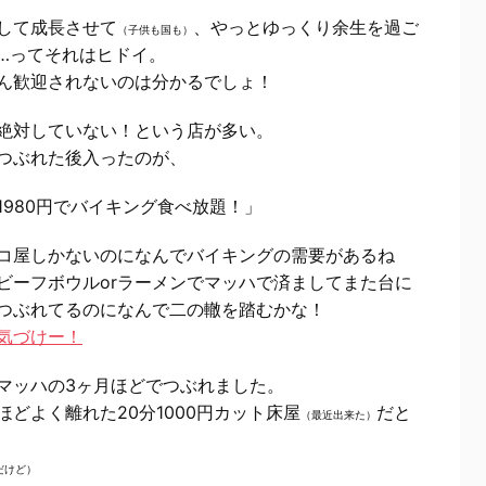
して成長させて
、やっとゆっくり余生を過ご
（子供も国も）
…ってそれはヒドイ。
ん歓迎されないのは分かるでしょ！
絶対していない！という店が多い。
つぶれた後入ったのが、
980円でバイキング食べ放題！」
コ屋しかないのになんでバイキングの需要があるね
ビーフボウルorラーメンでマッハで済ましてまた台に
つぶれてるのになんで二の轍を踏むかな！
気づけー！
マッハの3ヶ月ほどでつぶれました。
どよく離れた20分1000円カット床屋
だと
（最近出来た）
だけど）