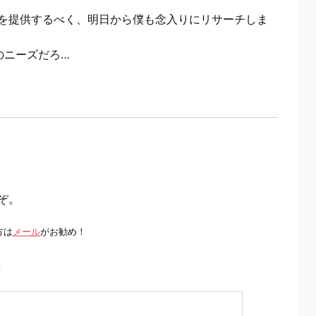
を提供するべく、明日から僕も念入りにリサーチしま
のニーズだろ…
ぞ。
方は
メール
がお勧め！
前