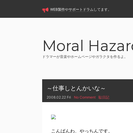
WEB製作
や
サポートドラム
してます。
Moral Hazar
ドラマーが音楽やホームページやガラクタを作るよ。
～仕事しとんかいな～
2008.02.22 Fri
No Comment
駄日記
こんばんわ、やっちんです。