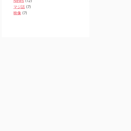
News
(12)
マジ話
(7)
映像
(7)