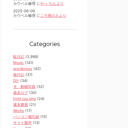
カウベル修理 に
やっ ちんより
2025-06-09
カウベル修理 に
ごろ寝の人より
Categories
駄日記
(3,998)
Music
(141)
wordpress
(42)
旅行記
(37)
DIY
(34)
犬、動物写真
(32)
過去ログ
(30)
html,css,php
(24)
週末農業
(21)
Works
(17)
パソコン備忘録
(15)
サイト製作
(13)