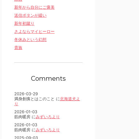
新年から自分にご褒美
送信ボタンが緩い
新年初蹴り
さよならマイヒーロー
冬休みという幻想
貴族
Comments
2026-03-29
満身創痍とはこのこと に
北海道犬よ
り
2026-01-03
筋肉暖房 に
みずいろより
2026-01-03
筋肉暖房 に
みずいろより
2025-09-03