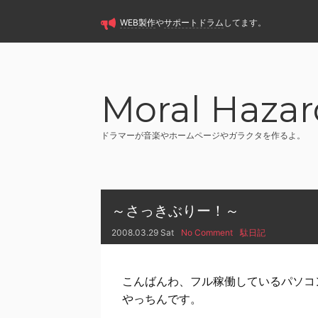
WEB製作
や
サポートドラム
してます。
Moral Hazar
ドラマーが音楽やホームページやガラクタを作るよ。
～さっきぶりー！～
2008.03.29 Sat
No Comment
駄日記
こんばんわ、フル稼働しているパソコ
やっちんです。