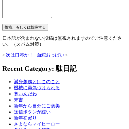
日本語が含まれない投稿は無視されますのでご注意くださ
い。（スパム対策）
«
次は口琴か！
|
面舵おっぱい
»
Recent Category: 駄日記
満身創痍とはこのこと
機械に勇気づけられる
寒いんだわ
末吉
新年から自分にご褒美
送信ボタンが緩い
新年初蹴り
さよならマイヒーロー