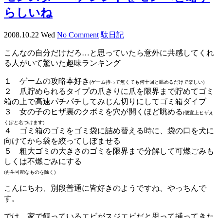
らしいね
2008.10.22 Wed
No Comment
駄日記
こんなの自分だけだろ…と思っていたら意外に共感してくれ
る人がいて驚いた趣味ランキング
１ ゲームの攻略本好き
(ゲーム持って無くても何十回と眺めるだけで楽しい)
２ 爪貯められるタイプの爪きりに爪を限界まで貯めてゴミ
箱の上で高速パチパチしてみじん切りにしてゴミ箱ダイブ
３ 女の子のヒザ裏のクボミを穴が開くほど眺める
(便宜上ヒザえ
くぼと名づけます)
４ ゴミ箱のゴミをゴミ袋に詰め替える時に、袋の口を犬に
向けてから袋を絞ってしぼませる
５ 粗大ゴミの大きさのゴミを限界まで分解して可燃ごみも
しくは不燃ごみにする
(再生可能なものを除く)
こんにちわ、別段普通に皆好きのようですね、やっちんで
す。
では、家で飼っているエビがスジエビだと思って捕ってきた