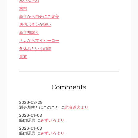
寒いんだわ
末吉
新年から自分にご褒美
送信ボタンが緩い
新年初蹴り
さよならマイヒーロー
冬休みという幻想
貴族
Comments
2026-03-29
満身創痍とはこのこと に
北海道犬より
2026-01-03
筋肉暖房 に
みずいろより
2026-01-03
筋肉暖房 に
みずいろより