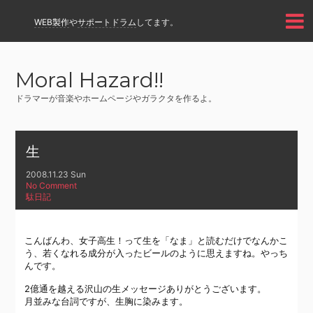
WEB製作
や
サポートドラム
してます。
Moral Hazard!!
ドラマーが音楽やホームページやガラクタを作るよ。
生
2008.11.23 Sun
No Comment
駄日記
こんばんわ、女子高生！って生を「なま」と読むだけでなんかこ
う、若くなれる成分が入ったビールのように思えますね。やっち
んです。
2億通を越える沢山の生メッセージありがとうございます。
月並みな台詞ですが、生胸に染みます。