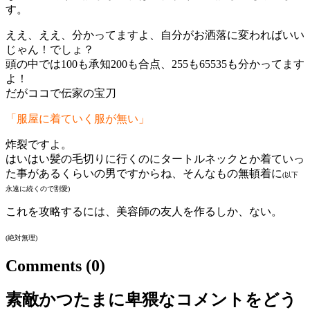
す。
ええ、ええ、分かってますよ、自分がお洒落に変わればいい
じゃん！でしょ？
頭の中では100も承知200も合点、255も65535も分かってます
よ！
だがココで伝家の宝刀
「服屋に着ていく服が無い」
炸裂ですよ。
はいはい髪の毛切りに行くのにタートルネックとか着ていっ
た事があるくらいの男ですからね、そんなもの無頓着に
(以下
永遠に続くので割愛)
これを攻略するには、美容師の友人を作るしか、ない。
(絶対無理)
Comments
(0)
素敵かつたまに卑猥なコメントをどう