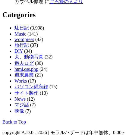
カウベル修理 に
ごろ寝の人より
Categories
駄日記
(3,998)
Music
(141)
wordpress
(42)
旅行記
(37)
DIY
(34)
犬、動物写真
(32)
過去ログ
(30)
html,css,php
(24)
週末農業
(21)
Works
(17)
パソコン備忘録
(15)
サイト製作
(13)
News
(12)
マジ話
(7)
映像
(7)
Back to Top
copyright A.D.0 - 2026 | モラルハザードは年中無休、0:00～