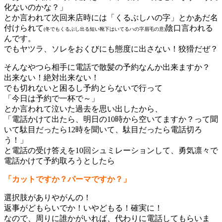
化ないのかな？」
とか言われて次回来店時には
「くるぶしハの字」
とかあだ名
付けられて
陰口言われる
(冬でもくるぶし出る短い靴下はいてるハの字眉毛の意)
んです。
でもヤツラ、ソレをおくびにも態度に出さない！狡猾だぜ？
そんなやつら相手に電話で
散髪の予約
なんか出来ますか？
出来ない！絶対出来ない！
でも切れないと困るし予約とらないで行って
「今日は予約で一杯で～」
とか言われて泣いた過去を思い出したから、
「電話かけて出たら、明日の10時から空いてますか？って聞
いて駄目だったら12時を聞いて、駄目だったら電話切ろ
う！」
と電話の受け答えを10回シュミレーションして、勇気凛々で
電話かけて予約取ろうとしたら
「
カット
ですか？
パーマ
ですか？」
選択肢がありやがんの！
返事がどもらいでか！いやどもる！確実に！
なので、周りに誰かがいれば、代わりに電話してもらいま