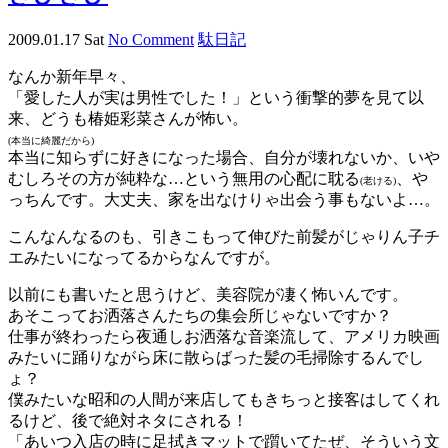
2009.01.17 Sat
No Comment
駄日記
なんか新年早々、
「愛した人が実は男性でした！」という衝撃的夢を見て以
来、どうも椿姫彩菜さんが怖い。
(本当に綺麗だから)
本当に知らずに好きになった場合、自分が壊れないか、いや
むしろその方が純粋な…という無用の心配に耽る
、や
(老ける)
っちんです。大丈夫、家を出なけりゃ出会う事もないよ…。
こんなんなるのも、引きこもって伸びた
前髪
がじゃりん子チ
エみたいになってるからなんですが。
以前にも書いたと思うけど、
美容院
が凄く怖いんです。
あそこってお洒落さんたちの集会所じゃないですか？
仕事が終わったら夜通しお洒落な音楽流して、アメリカ映画
みたいに踊りながら床に散らばった髪の毛掃除するんでし
ょ？
僕みたいな昭和の人間が来店してもきちっと接客はしてくれ
るけど、後で絶対ネタにされる！
「あいつ入店の時に足拭きマットで躓いてたぜ、そういう文