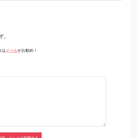
ぞ。
方は
メール
がお勧め！
前