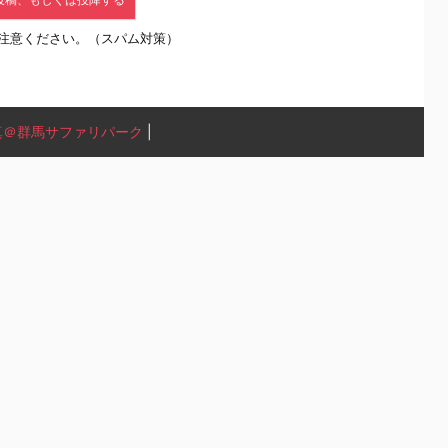
注意ください。（スパム対策）
真＠群馬サファリパーク
|