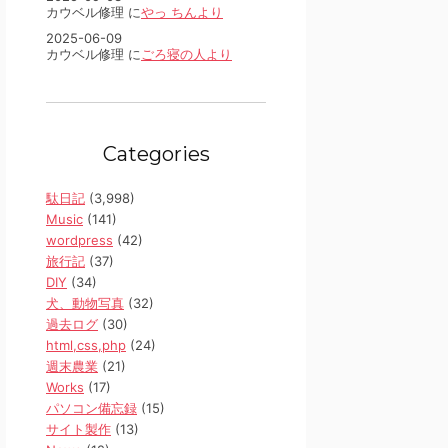
カウベル修理 に
やっ ちんより
2025-06-09
カウベル修理 に
ごろ寝の人より
Categories
駄日記
(3,998)
Music
(141)
wordpress
(42)
旅行記
(37)
DIY
(34)
犬、動物写真
(32)
過去ログ
(30)
html,css,php
(24)
週末農業
(21)
Works
(17)
パソコン備忘録
(15)
サイト製作
(13)