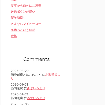
新年から自分にご褒美
送信ボタンが緩い
新年初蹴り
さよならマイヒーロー
冬休みという幻想
貴族
Comments
2026-03-29
満身創痍とはこのこと に
北海道犬よ
り
2026-01-03
筋肉暖房 に
みずいろより
2026-01-03
筋肉暖房 に
みずいろより
2025-09-03