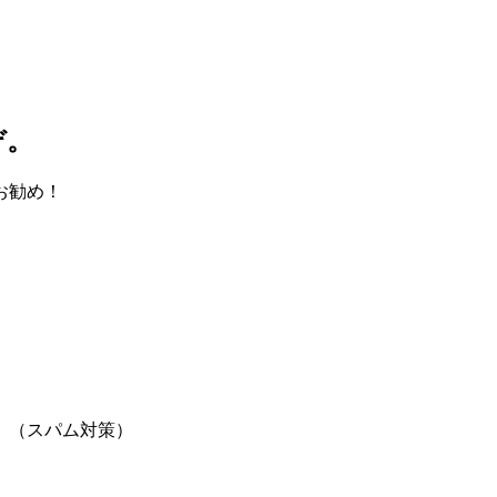
ぞ。
お勧め！
。（スパム対策）