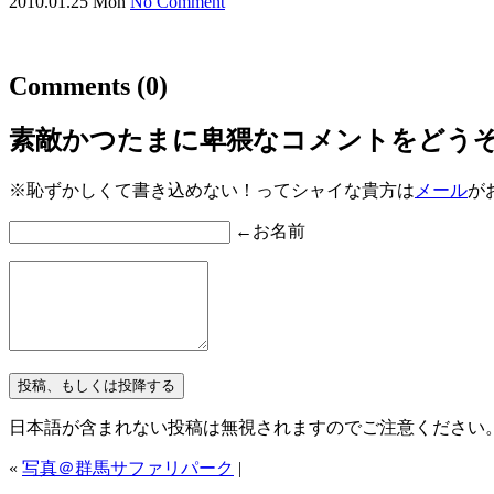
2010.01.25 Mon
No Comment
Comments
(0)
素敵かつたまに卑猥なコメントをどう
※恥ずかしくて書き込めない！ってシャイな貴方は
メール
が
←お名前
日本語が含まれない投稿は無視されますのでご注意ください
«
写真＠群馬サファリパーク
|