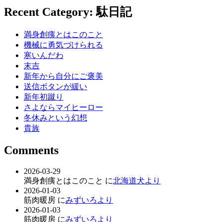
Recent Category: 駄日記
満身創痍とはこのこと
機械に勇気づけられる
寒いんだわ
末吉
新年から自分にご褒美
送信ボタンが緩い
新年初蹴り
さよならマイヒーロー
冬休みという幻想
貴族
Comments
2026-03-29
満身創痍とはこのこと に
北海道犬より
2026-01-03
筋肉暖房 に
みずいろより
2026-01-03
筋肉暖房 に
みずいろより