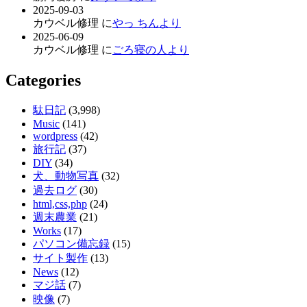
2025-09-03
カウベル修理 に
やっ ちんより
2025-06-09
カウベル修理 に
ごろ寝の人より
Categories
駄日記
(3,998)
Music
(141)
wordpress
(42)
旅行記
(37)
DIY
(34)
犬、動物写真
(32)
過去ログ
(30)
html,css,php
(24)
週末農業
(21)
Works
(17)
パソコン備忘録
(15)
サイト製作
(13)
News
(12)
マジ話
(7)
映像
(7)