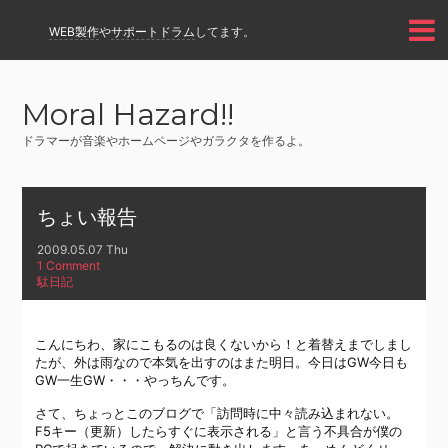
WEB製作
や
サポートドラム
してます。
Moral Hazard!!
ドラマーが音楽やホームページやガラクタを作るよ。
ちょい報告
2009.05.07 Thu
1 Comment
駄日記
こんにちわ、家にこもるのは良くないから！と着替えまでしまし
たが、外は雨なので本気を出すのはまた明日。今日はGW今日も
GW一生GW・・・やっちんです。
さて、ちょっとこのブログで「訪問時に中々読み込まれない。
F5キー（更新）したらすぐに表示される」と言う不具合が僕の