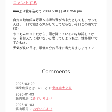
コメントする
nao
より愛を込めて
2009.5.10 日 at 07:56 pm
自走自動給餌＆呼吸＆排泄装置が出来たとしても、やっち
んは、一日で飽きる気がしてしてならない今日この頃です
(笑)
やっちんのコトだから、雨が降っているのを確認してか
ら、着替えたに違いないと思ってしまう私は、性格悪いで
すかねぇ。
天気が良い日は、最低５分お日様に当たりましょう！？
Comments
2026-03-29
満身創痍とはこのこと に
北海道犬より
2026-01-03
筋肉暖房 に
みずいろより
2026-01-03
筋肉暖房 に
みずいろより