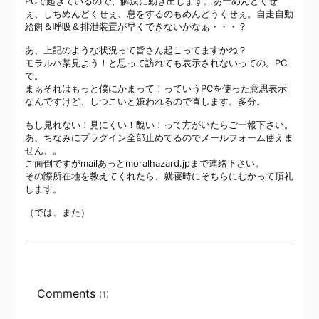
PCで起きているので、解決に動き出します。あーめんどくせ
ぇ、しちめんどくせぇ、息をするのもめんどうくせぇ。自走自動
給餌＆呼吸＆排泄装置が早くできないかなぁ・・・？
あ、上記のような状況って皆さん起こってますかね？
モラルハ某見よう！と思って訪れても表示されないっての。PC
で。
まぁそれはもっと僕にかまって！っていうPCを使った意思表示
なんですけど、しつこいと嫌われるので直します。多分。
もし見れない！見にくい！醜い！って方がいたらご一報下さい。
あ、ちなみにプラグイン全部止めてるのでメールフォーム使えま
せん、。
ご面倒ですがmailあっとmoralhazard.jpまで連絡下さい。
その際所在地を教えてくれたら、就寝時にそちらにむかって頂礼
します。
（では、また）
Comments
(1)