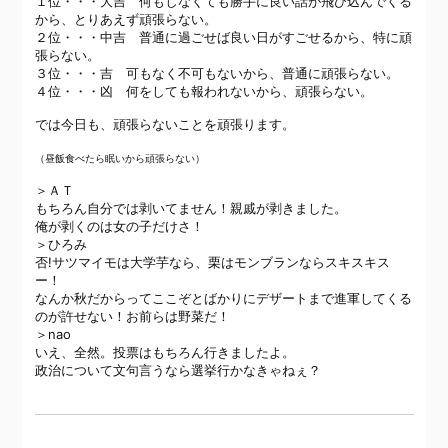
１位・・・大吉 何もしなくても勝手に良い話が飛び込んでくる
から、とりあえず頑張らない。
２位・・・中吉 普通に過ごせば良い日がすごせるから、特に頑
張らない。
３位・・・吉 可もなく不可もないから、普通に頑張らない。
４位・・・凶 何をしても報われないから、頑張らない。
では今日も、頑張らないことを頑張ります。
（昼飯食べたら眠いから頑張らない）
＞ＡＴ
もちろん自分では剥いてません！親戚が剥きました。
俺が剥くのは女の子だけさ！
＞ひろみ
否!サツマイモは大学芋なら、栗はモンブランならスキスキス
ー！
なんか秋だからってここぞとばかりにデザートまで進軍してくる
のが許せない！お前らは野菜だ！
＞nao
いえ、全然。投票はもちろん行きましたよ。
政治について文句言うなら選挙行かなきゃねぇ？