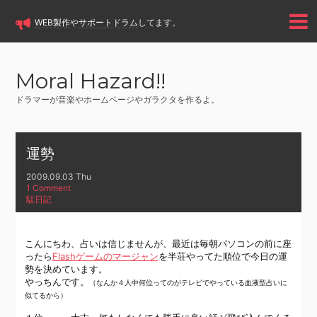
WEB製作
や
サポートドラム
してます。
Moral Hazard!!
ドラマーが音楽やホームページやガラクタを作るよ。
運勢
2009.09.03 Thu
1 Comment
駄日記
こんにちわ、占いは信じませんが、最近は毎朝パソコンの前に座
ったら
Flashゲームのマージャン
を半荘やってた順位で今日の運
勢を決めています。
やっちんです。
（なんか４人中何位ってのがテレビでやっている血液型占いに
似てるから）