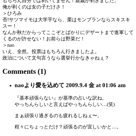
もちろん自分では剥いてません！親戚が剥きました。
俺が剥くのは女の子だけさ！
＞ひろみ
否!サツマイモは大学芋なら、栗はモンブランならスキスキ
スー！
なんか秋だからってここぞとばかりにデザートまで進軍して
くるのが許せない！お前らは野菜だ！
＞nao
いえ、全然。投票はもちろん行きましたよ。
政治について文句言うなら選挙行かなきゃねぇ？
Comments
(1)
nao
より愛を込めて
2009.9.4 金 at 01:06 am
『基本頑張らない』が基準の占いな訳ね。
やっちんらしいと言えばやっちんらしい…(笑)
まぁ頑張り過ぎるのも疲れるしねぇ〜。
程々にちょっとだけ？頑張るのが宜しいかと…。