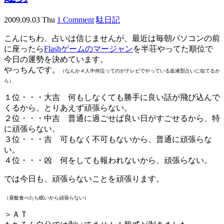
2009.09.03 Thu
1 Comment
駄日記
こんにちわ、占いは信じませんが、最近は毎朝パソコンの前
に座ったら
Flashゲームのマージャン
を半荘やってた順位で
今日の運勢を決めています。
やっちんです。
（なんか４人中何位ってのがテレビでやっている血液型占いに似てるか
ら）
１位・・・大吉 何もしなくても勝手に良い話が飛び込んで
くるから、とりあえず頑張らない。
２位・・・中吉 普通に過ごせば良い日がすごせるから、特
に頑張らない。
３位・・・吉 可もなく不可もないから、普通に頑張らな
い。
４位・・・凶 何をしても報われないから、頑張らない。
では今日も、頑張らないことを頑張ります。
（昼飯食べたら眠いから頑張らない）
＞ＡＴ