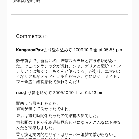
（秋眠も暁を覚えず）
Comments
(2)
KangarooPaw
より愛を込めて
2009.10.9 金 at 05:55 pm
数年前まで、新宿に名曲喫茶スカラ座と言う名店があっ
た。そこはクラシックが流れ、シャンデリアと暖炉（イン
テリアでは無くて、ちゃんと使ってる）があり、エマのよ
うなリアルなメイドがいる店だった。なにゆえ、メイドカ
フェ全盛に経営悪化で潰れるんだ！
nao
より愛を込めて
2009.10.10 土 at 04:53 pm
関西は台風それたんだ。
被害が無くて良かったですね。
東京は通勤時間帯だったので結構大変でした。
首都圏のＪＲが全線運転見合わせになるとこんなに不便な
んだと実感しました。
乗り換え案内的なサイトはサーバー混雑で繋がらないし、