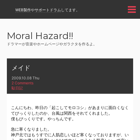
WEB製作
や
サポートドラム
してます。
Moral Hazard!!
ドラマーが音楽やホームページやガラクタを作るよ。
メイド
2009.10.08 Thu
2 Comments
駄日記
こんにちわ、昨日の「起こしてモロコシ」があまりに面白くなく
てびっくりしたのか、台風は関西をそれてくれました。
僕もびっくりです。やっちんです。
急に寒くなりました。
神戸北ではもうすでに人肌恋しいほど寒くなっておりますが、い