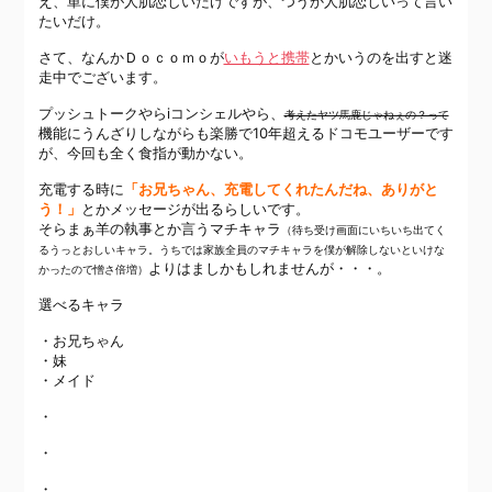
え、単に僕が人肌恋しいだけですが、つうか人肌恋しいって言い
たいだけ。
さて、なんかＤｏｃｏｍｏが
いもうと携帯
とかいうのを出すと迷
走中でございます。
プッシュトークやらiコンシェルやら、
考えたヤツ馬鹿じゃねぇの？って
機能にうんざりしながらも楽勝で10年超えるドコモユーザーです
が、今回も全く食指が動かない。
充電する時に
「お兄ちゃん、充電してくれたんだね、ありがと
う！」
とかメッセージが出るらしいです。
そらまぁ羊の執事とか言うマチキャラ
（待ち受け画面にいちいち出てく
るうっとおしいキャラ。うちでは家族全員のマチキャラを僕が解除しないといけな
よりはましかもしれませんが・・・。
かったので憎さ倍増）
選べるキャラ
・お兄ちゃん
・妹
・メイド
・
・
・