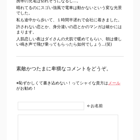
携帯の充電は切れそうになるし…。
晴れてるのにスゴい強風で電車は動かないという変な光景
でした。
私も途中から歩いて、１時間半遅れで会社に着きました。
許されない恋とか、身分違いの恋とかのマンガは確かには
まります。
人肌恋しい夜はダイさんの犬肌で暖めてもらい、朝は優し
い鳴き声で飛び乗ってもらったら如何でしょう…(笑)
素敵かつたまに卑猥なコメントをどうぞ。
※恥ずかしくて書き込めない！ってシャイな貴方は
メール
がお勧め！
←お名前