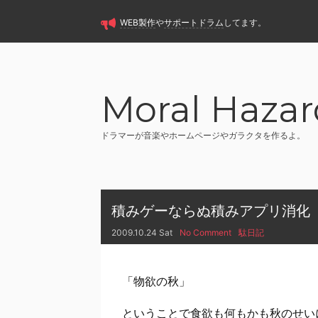
WEB製作
や
サポートドラム
してます。
Moral Hazar
ドラマーが音楽やホームページやガラクタを作るよ。
積みゲーならぬ積みアプリ消化
2009.10.24 Sat
No Comment
駄日記
「物欲の秋」
ということで食欲も何もかも秋のせい