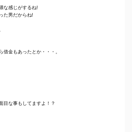
猥な感じがするね!
った男だからね!
。
ら借金もあったとか・・・。
面目な事もしてますよ！？