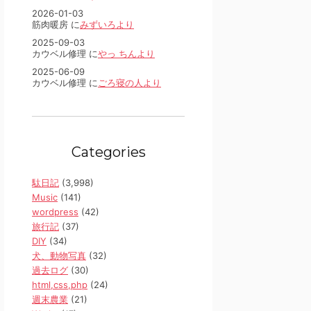
2026-01-03
筋肉暖房 に
みずいろより
2025-09-03
カウベル修理 に
やっ ちんより
2025-06-09
カウベル修理 に
ごろ寝の人より
Categories
駄日記
(3,998)
Music
(141)
wordpress
(42)
旅行記
(37)
DIY
(34)
犬、動物写真
(32)
過去ログ
(30)
html,css,php
(24)
週末農業
(21)