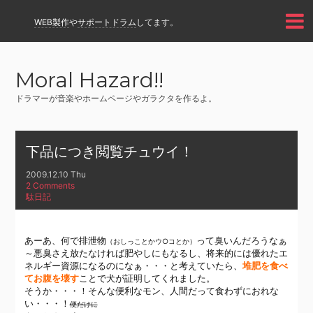
WEB製作
や
サポートドラム
してます。
Moral Hazard!!
ドラマーが音楽やホームページやガラクタを作るよ。
下品につき閲覧チュウイ！
2009.12.10 Thu
2 Comments
駄日記
あーあ、何で排泄物
って臭いんだろうなぁ
（おしっことかウ○コとか）
～悪臭さえ放たなければ肥やしにもなるし、将来的には優れたエ
ネルギー資源になるのになぁ・・・と考えていたら、
堆肥を食べ
てお腹を壊す
ことで犬が証明してくれました。
そうか・・・！そんな便利なモン、人間だって食わずにおれな
い・・・！
便だけに