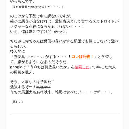
やっちんです。
（まだ食糞癖が無いだけましか・・・。）
のっけから下品で申し訳ないですが。
確かに悪臭が出なければ、愛情表現として食するスカトロイドが
メジャーな存在になるかもしれない・・・！
いえ、僕は勘弁ですけど
。
、便だけに
ちなみに赤ちゃんは糞便の臭いがする部屋でも気にしないで遊べ
るらしい。
後天的に
「糞便臭
がする・・・！
コレは汚物！
」と学習し
（スカトール）
て、嫌がるようになるのだそうだ。
googleで「う○ちは何故臭いのか」を
検索した
いい年した大人
の勇気を敬え。
そう、大事なのは学習だ！
勉強するぞー！
便だけに！
うちの馬鹿犬もあれ以来、堆肥は食べない・・・はず・・・。
（怪しい）