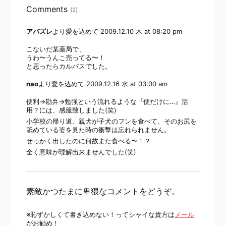
Comments
(2)
アバズレ
より愛を込めて
2009.12.10 木 at 08:20 pm
こないだ某薬局で、
うわ〜うんこ売ってる〜！
と思ったらカルパスでした。
nao
より愛を込めて
2009.12.16 水 at 03:00 am
便利→勘弁→勉強という流れるような『便だけに…』活
用？には、感服致しました(笑)
小学校の帰り道、親犬が子犬のフンを食べて、そのお尻を
舐めている姿を見た時の衝撃は忘れられません。
せっかく出したのに何故また食べる〜！？
全く意味が理解出来ませんでした(笑)
素敵かつたまに卑猥なコメントをどうぞ。
※恥ずかしくて書き込めない！ってシャイな貴方は
メール
がお勧め！