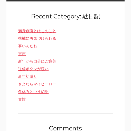
Recent Category: 駄日記
満身創痍とはこのこと
機械に勇気づけられる
寒いんだわ
末吉
新年から自分にご褒美
送信ボタンが緩い
新年初蹴り
さよならマイヒーロー
冬休みという幻想
貴族
Comments