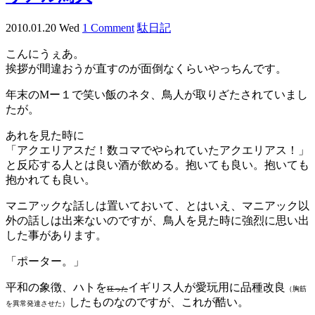
2010.01.20 Wed
1 Comment
駄日記
こんにうぇあ。
挨拶が間違おうが直すのが面倒なくらいやっちんです。
年末のMー１で笑い飯のネタ、鳥人が取りざたされていまし
たが。
あれを見た時に
「アクエリアスだ！数コマでやられていたアクエリアス！」
と反応する人とは良い酒が飲める。抱いても良い。抱いても
抱かれても良い。
マニアックな話しは置いておいて、とはいえ、マニアック以
外の話しは出来ないのですが、鳥人を見た時に強烈に思い出
した事があります。
「ポーター。」
平和の象徴、ハトを
イギリス人が愛玩用に品種改良
狂った
（胸筋
したものなのですが、これが酷い。
を異常発達させた）