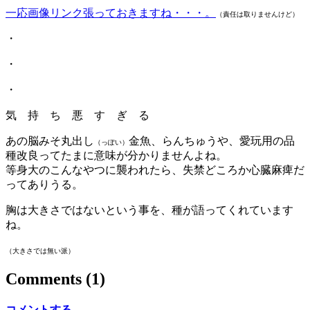
一応画像リンク張っておきますね・・・。
（責任は取りませんけど）
・
・
・
気 持 ち 悪 す ぎ る
あの脳みそ丸出し
金魚、らんちゅうや、愛玩用の品
（っぽい）
種改良ってたまに意味が分かりませんよね。
等身大のこんなやつに襲われたら、失禁どころか心臓麻痺だ
ってありうる。
胸は大きさではないという事を、種が語ってくれています
ね。
（大きさでは無い派）
Comments
(1)
コメントする