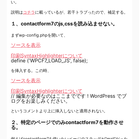
い。
説明は
コチラ
に載っているが、若干トラブったので、補足する。
１、contactform7のjs,cssを読み込ませない。
まずwp-config.phpを開いて、
ソースを表示
印刷
SyntaxHighlighterについて
define ('WPCF7_LOAD_JS', false);
を挿入する。この時、
ソースを表示
印刷
SyntaxHighlighterについて
// 編集が必要なのはここまでです ! WordPress でブ
ログをお楽しみください。
というコメントより上に挿入しないと適用されない。
２、特定のページでのみcontactform7を動作させ
る。
例えばcontactform7を使いたいページのスラッグが"mail"だった