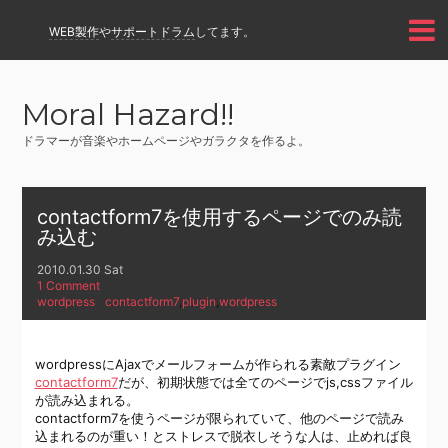
WEB製作
や
サポートドラム
してます。
Moral Hazard!!
ドラマーが音楽やホームページやガラクタを作るよ。
contactform7を使用するページでのみ読
み込む
2010.01.30 Sat
1 Comment
wordpress
contactform7
,
plugin
,
wordpress
wordpressにAjaxでメールフォームが作られる素敵プラグイン
contactform7
だが、初期状態では全てのページでjs,cssファイル
が読み込まれる。
contactform7を使うページが限られていて、他のページで読み
込まれるのが重い！とストレスで脱衣しそうな人は、止めれば良