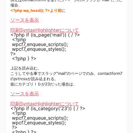
場合、
<?php wp_head(); ?>より前
に
ソースを表示
印刷
SyntaxHighlighterについて
<?php
if
(is_page(
'mail'
)) { / ?>
<?php
wpcf7_enqueue_scripts();
wpcf7_enqueue_styles();
?>
<?php } ?>
上記を読み込む。
こうしてやる事でスラッグ"mail"のページでのみ、contactform7
のjsやcssが読み込まれる。
仮にカテゴリＩＤが23だった場合は、
ソースを表示
印刷
SyntaxHighlighterについて
<?php
if
(is_category(
'23'
)) { / ?>
<?php
wpcf7_enqueue_scripts();
wpcf7_enqueue_styles();
?>
<?php } ?>