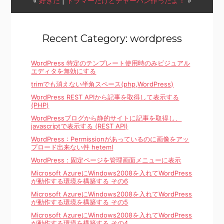
«
好きだ
|
ドラマーだけどチャーハン作ったよ！
»
Recent Category: wordpress
WordPress 特定のテンプレート使用時のみビジュアル
エディタを無効にする
trimでも消えない半角スペース(php,WordPress)
WordPress REST APIから記事を取得して表示する
(PHP)
WordPressブログから静的サイトに記事を取得し、
javascriptで表示する (REST API)
WordPress : Permissionがあっているのに画像をアッ
プロード出来ない件 heteml
WordPress : 固定ページを管理画面メニューに表示
Microsoft AzureにWindows2008を入れてWordPress
が動作する環境を構築する その6
Microsoft AzureにWindows2008を入れてWordPress
が動作する環境を構築する その5
Microsoft AzureにWindows2008を入れてWordPress
が動作する環境を構築する その4