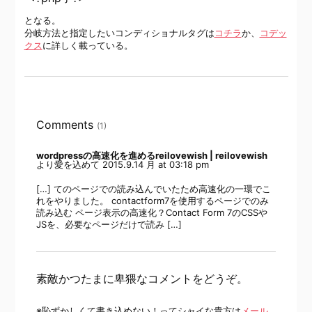
となる。
分岐方法と指定したいコンディショナルタグは
コチラ
か、
コデッ
クス
に詳しく載っている。
Comments
(1)
wordpressの高速化を進めるreilovewish | reilovewish
より愛を込めて
2015.9.14 月 at 03:18 pm
[…] てのページでの読み込んでいたため高速化の一環でこ
れをやりました。 contactform7を使用するページでのみ
読み込む ページ表示の高速化？Contact Form 7のCSSや
JSを、必要なページだけで読み […]
素敵かつたまに卑猥なコメントをどうぞ。
※恥ずかしくて書き込めない！ってシャイな貴方は
メール