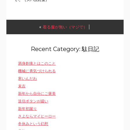
«
着る服が無い（マジで）
|
Recent Category: 駄日記
満身創痍とはこのこと
機械に勇気づけられる
寒いんだわ
末吉
新年から自分にご褒美
送信ボタンが緩い
新年初蹴り
さよならマイヒーロー
冬休みという幻想