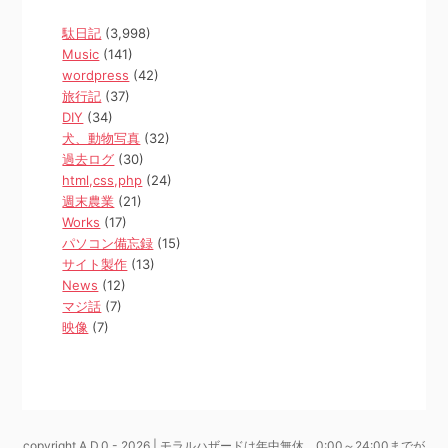
駄日記
(3,998)
Music
(141)
wordpress
(42)
旅行記
(37)
DIY
(34)
犬、動物写真
(32)
過去ログ
(30)
html,css,php
(24)
週末農業
(21)
Works
(17)
パソコン備忘録
(15)
サイト製作
(13)
News
(12)
マジ話
(7)
映像
(7)
copyright A.D.0 - 2026 | モラルハザードは年中無休、0:00～24:00までが