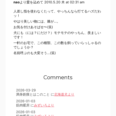
nao
より愛を込めて
2010.5.20 木 at 02:31 am
人差し指を使わなくたって、やっちんなら打てるハズだわ
ッ！
やはり美しい物には、棘が…。
お気を付けあそばせ〜(笑)
犬にも（には？にだけ？）モテモテのやっちん、羨ましい
です！
一軒のお宅で、この種類、この数を飼っていらっしゃるの
でしょうか？
名前呼ぶのも大変そう…(笑)
Comments
2026-03-29
満身創痍とはこのこと に
北海道犬より
2026-01-03
筋肉暖房 に
みずいろより
2026-01-03