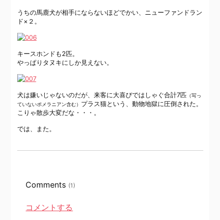
うちの馬鹿犬が相手にならないほどでかい、ニューファンドラン
ド×２。
キースホンドも2匹。
やっぱりタヌキにしか見えない。
犬は嫌いじゃないのだが、来客に大喜びではしゃぐ合計7匹
（写っ
プラス猫という、動物地獄に圧倒された。
ていないポメラニアン含む）
こりゃ散歩大変だな・・・。
では、また。
Comments
(1)
コメントする