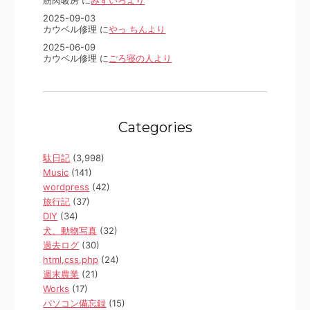
筋肉暖房 に
みずいろより
2025-09-03
カウベル修理 に
やっ ちんより
2025-06-09
カウベル修理 に
ごろ寝の人より
Categories
駄日記
(3,998)
Music
(141)
wordpress
(42)
旅行記
(37)
DIY
(34)
犬、動物写真
(32)
過去ログ
(30)
html,css,php
(24)
週末農業
(21)
Works
(17)
パソコン備忘録
(15)