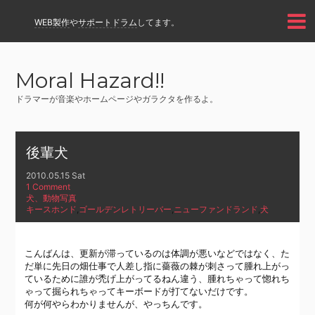
WEB製作
や
サポートドラム
してます。
Moral Hazard!!
ドラマーが音楽やホームページやガラクタを作るよ。
後輩犬
2010.05.15 Sat
1 Comment
犬、動物写真
キースホンド
,
ゴールデンレトリーバー
,
ニューファンドランド
,
犬
こんばんは、更新が滞っているのは体調が悪いなどではなく、た
だ単に先日の畑仕事で人差し指に薔薇の棘が刺さって腫れ上がっ
ているために誰が禿げ上がってるねん違う、腫れちゃって惚れち
ゃって掘られちゃってキーボードが打てないだけです。
何が何やらわかりませんが、やっちんです。