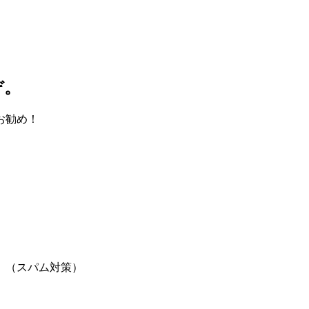
ぞ。
お勧め！
。（スパム対策）