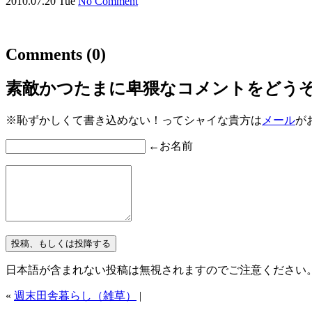
2010.07.20 Tue
No Comment
Comments
(0)
素敵かつたまに卑猥なコメントをどう
※恥ずかしくて書き込めない！ってシャイな貴方は
メール
が
←お名前
日本語が含まれない投稿は無視されますのでご注意ください
«
週末田舎暮らし（雑草）
|