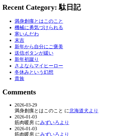
Recent Category: 駄日記
満身創痍とはこのこと
機械に勇気づけられる
寒いんだわ
末吉
新年から自分にご褒美
送信ボタンが緩い
新年初蹴り
さよならマイヒーロー
冬休みという幻想
貴族
Comments
2026-03-29
満身創痍とはこのこと に
北海道犬より
2026-01-03
筋肉暖房 に
みずいろより
2026-01-03
筋肉暖房 に
みずいろより