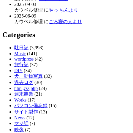
2025-09-03
カウベル修理 に
やっ ちんより
2025-06-09
カウベル修理 に
ごろ寝の人より
Categories
駄日記
(3,998)
Music
(141)
wordpress
(42)
旅行記
(37)
DIY
(34)
犬、動物写真
(32)
過去ログ
(30)
html,css,php
(24)
週末農業
(21)
Works
(17)
パソコン備忘録
(15)
サイト製作
(13)
News
(12)
マジ話
(7)
映像
(7)