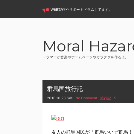
WEB製作
や
サポートドラム
してます。
Moral Hazar
ドラマーが音楽やホームページやガラクタを作るよ。
群馬国旅行記
2010.10.23 Sat
No Comment
旅行記
SL
友人の群馬国民が「群馬いいぜ群馬！