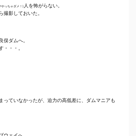
人を怖がらない。
サやっちゃダメ！)
ら撮影しておいた。
良俣ダムへ。
す・・・。
まっていなかったが、迫力の高低差に、ダムマニアも
ブウェイへ。