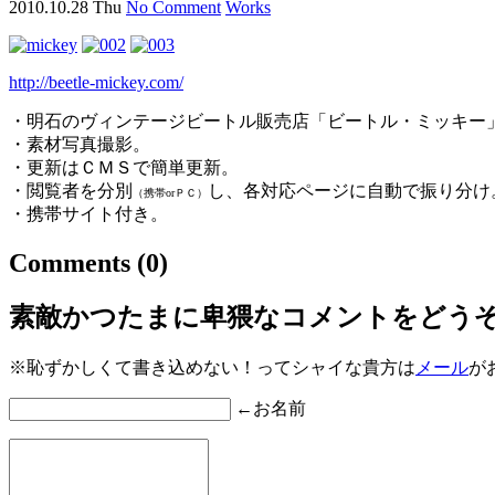
2010.10.28 Thu
No Comment
Works
http://beetle-mickey.com/
・明石のヴィンテージビートル販売店「ビートル・ミッキー
・素材写真撮影。
・更新はＣＭＳで簡単更新。
・閲覧者を分別
し、各対応ページに自動で振り分け
（携帯orＰＣ）
・携帯サイト付き。
Comments
(0)
素敵かつたまに卑猥なコメントをどう
※恥ずかしくて書き込めない！ってシャイな貴方は
メール
が
←お名前