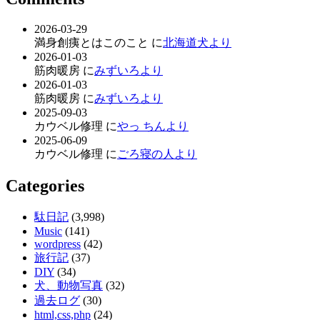
2026-03-29
満身創痍とはこのこと に
北海道犬より
2026-01-03
筋肉暖房 に
みずいろより
2026-01-03
筋肉暖房 に
みずいろより
2025-09-03
カウベル修理 に
やっ ちんより
2025-06-09
カウベル修理 に
ごろ寝の人より
Categories
駄日記
(3,998)
Music
(141)
wordpress
(42)
旅行記
(37)
DIY
(34)
犬、動物写真
(32)
過去ログ
(30)
html,css,php
(24)