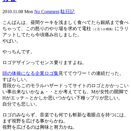
2010.11.08 Mon
No Comment
駄日記
こんばんは、昼間ケーキを浅ましく食べてたら銀紙まで食べ
ちゃって、この怒りのやり場を求めて電柱
にラリ
（と言うか標識）
アットしてたら今頃痛み出しました。
やばい。
やっちんです。
ロゴデザインってセンス要りますよね。
頭の体操になる企業ロゴ集
見ててウワー！の連続だった。
すばらしい。
普段からこのモラルハザードってサイトのロゴとかかっこい
い事出来ないかなぁ・・とか考えてても、Mが女性の開脚で
Hがエッチ～とかしか思いつかない下種ップリが悲しい。
自分でも悲しい。
ロゴのみならず、音楽でも何でも斬新な着眼点を持つには、
まず視野を広げる事からかね。
視野を広げるのは興味と努力かね。