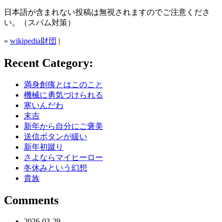
日本語が含まれない投稿は無視されますのでご注意くださ
い。（スパム対策）
«
wikipedia財団
|
Recent Category:
満身創痍とはこのこと
機械に勇気づけられる
寒いんだわ
末吉
新年から自分にご褒美
送信ボタンが緩い
新年初蹴り
さよならマイヒーロー
冬休みという幻想
貴族
Comments
2026-03-29