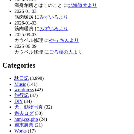
満身創痍とはこのこと に
北海道犬より
2026-01-03
筋肉暖房 に
みずいろより
2026-01-03
筋肉暖房 に
みずいろより
2025-09-03
カウベル修理 に
やっ ちんより
2025-06-09
カウベル修理 に
ごろ寝の人より
Categories
駄日記
(3,998)
Music
(141)
wordpress
(42)
旅行記
(37)
DIY
(34)
犬、動物写真
(32)
過去ログ
(30)
html,css,php
(24)
週末農業
(21)
Works
(17)