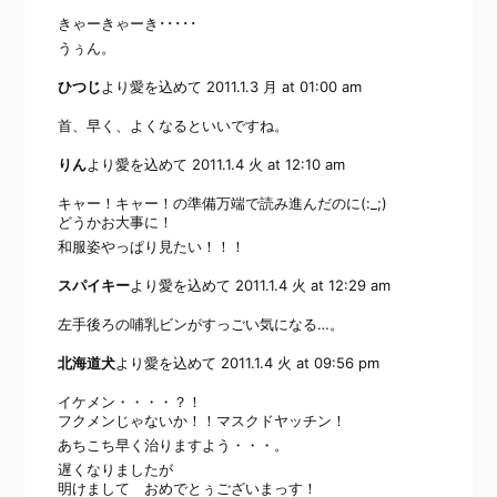
きゃーきゃーき･････
うぅん。
ひつじ
より愛を込めて
2011.1.3 月 at 01:00 am
首、早く、よくなるといいですね。
りん
より愛を込めて
2011.1.4 火 at 12:10 am
キャー！キャー！の準備万端で読み進んだのに(:_;)
どうかお大事に！
和服姿やっぱり見たい！！！
スパイキー
より愛を込めて
2011.1.4 火 at 12:29 am
左手後ろの哺乳ビンがすっごい気になる…。
北海道犬
より愛を込めて
2011.1.4 火 at 09:56 pm
イケメン・・・・？！
フクメンじゃないか！！マスクドヤッチン！
あちこち早く治りますよう・・・。
遅くなりましたが
明けまして おめでとぅございまっす！