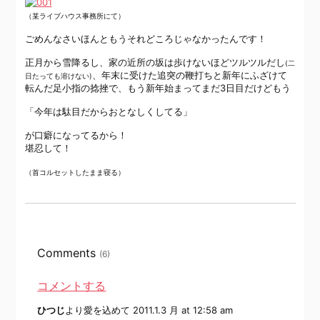
（某ライブハウス事務所にて）
ごめんなさいほんともうそれどころじゃなかったんです！
正月から雪降るし、家の近所の坂は歩けないほどツルツルだし
(二
、年末に受けた追突の鞭打ちと新年にふざけて
日たっても溶けない)
転んだ足小指の捻挫で、もう新年始まってまだ3日目だけどもう
「今年は駄目だからおとなしくしてる」
が口癖になってるから！
堪忍して！
（首コルセットしたまま寝る）
Comments
(6)
コメントする
ひつじ
より愛を込めて
2011.1.3 月 at 12:58 am