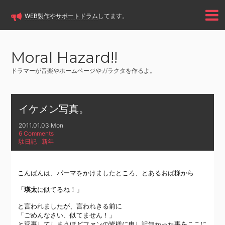
WEB製作
や
サポートドラム
してます。
Moral Hazard!!
ドラマーが音楽やホームページやガラクタを作るよ。
イケメン写真。
2011.01.03 Mon
6 Comments
駄日記
新年
こんばんは、パーマをかけましたところ、とあるおば様から
「
瑛太
に似てるね！」
と言われましたが、言われきる前に
「ごめんなさい、似てません！」
と返事してしまうほどファンの皆様に申し訳無かった事をここに