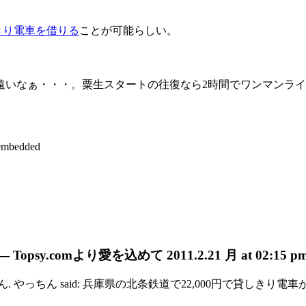
きり電車を借りる
ことが可能らしい。
遠いなぁ・・・。粟生スタートの往復なら2時間でワンマンラ
embedded
 — Topsy.com
より愛を込めて
2011.2.21 月 at 02:15 p
er by mizuiro24, やっちん. やっちん said: 兵庫県の北条鉄道で