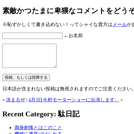
素敵かつたまに卑猥なコメントをどう
※恥ずかしくて書き込めない！ってシャイな貴方は
メール
が
←お名前
日本語が含まれない投稿は無視されますのでご注意ください
«
決まるぜ
|
4月3日今村モーターショーに出演します。
»
Recent Category: 駄日記
満身創痍とはこのこと
機械に勇気づけられる