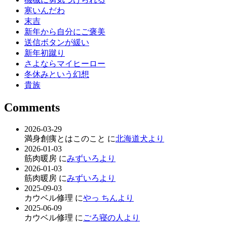
寒いんだわ
末吉
新年から自分にご褒美
送信ボタンが緩い
新年初蹴り
さよならマイヒーロー
冬休みという幻想
貴族
Comments
2026-03-29
満身創痍とはこのこと に
北海道犬より
2026-01-03
筋肉暖房 に
みずいろより
2026-01-03
筋肉暖房 に
みずいろより
2025-09-03
カウベル修理 に
やっ ちんより
2025-06-09
カウベル修理 に
ごろ寝の人より