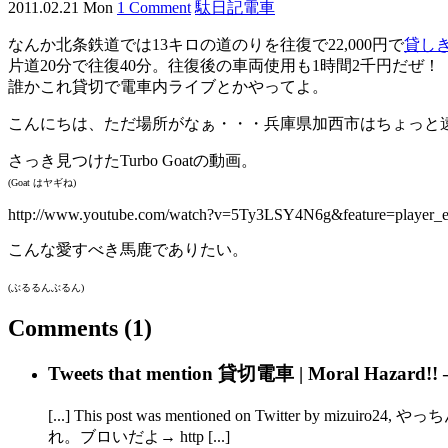
2011.02.21 Mon
1 Comment
駄日記
電車
なんか北条鉄道では13キロの道のりを往復で22,000円で
貸し
片道20分で往復40分。往復後の車両使用も1時間2千円だぜ！
誰かこれ貸切で電車内ライブとかやってよ。
こんにちは、ただ場所がなぁ・・・兵庫県加西市はちょっと
さっき見つけたTurbo Goatの動画。
(Goat はヤギね)
http://www.youtube.com/watch?v=5Ty3LSY4N6g&feature=player_
こんな愛すべき馬鹿でありたい。
(ぶるるんぶるん)
Comments
(1)
Tweets that mention 貸切電車 | Moral Hazard!!
[...] This post was mentioned on Twitt
れ。ブロいだよ→ http [...]