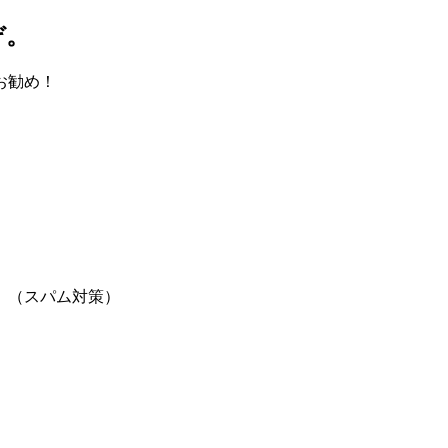
ぞ。
お勧め！
。（スパム対策）