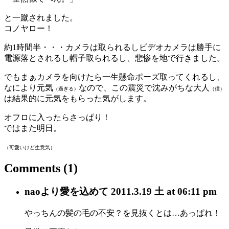
と一蹴されました。
コノヤロー！
約1時間半・・・カメラは取られるしビデオカメラは勝手に
電源落とされるし帽子取られるし、悲惨を地で行きました。
でもまぁカメラを向けたら一生懸命ポーズ取ってくれるし、
なにより元気
なので、この震災で沈みがちな大人
（過ぎる）
（僕）
は結果的に元気をもらった気がします。
オフロに入ったらさっぱり！
ではまた明日。
（可愛いけど生意気）
Comments
(1)
nao
より愛を込めて
2011.3.19 土 at 06:11 pm
やっちんの髪の毛の不安？を見抜くとは…あっぱれ！