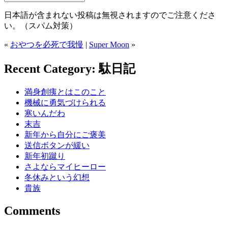
日本語が含まれない投稿は無視されますのでご注意くださ
い。（スパム対策）
«
おやつを必死で我慢
|
Super Moon
»
Recent Category: 駄日記
満身創痍とはこのこと
機械に勇気づけられる
寒いんだわ
末吉
新年から自分にご褒美
送信ボタンが緩い
新年初蹴り
さよならマイヒーロー
冬休みという幻想
貴族
Comments