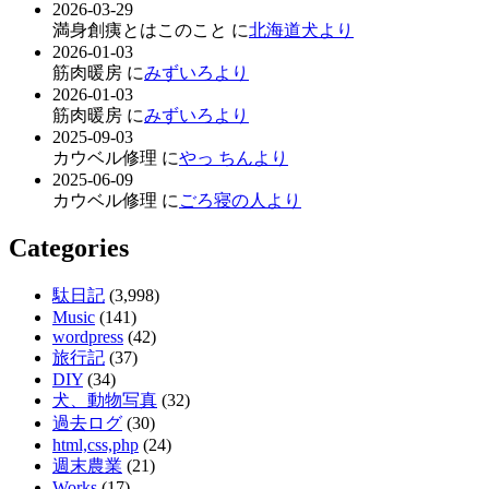
2026-03-29
満身創痍とはこのこと に
北海道犬より
2026-01-03
筋肉暖房 に
みずいろより
2026-01-03
筋肉暖房 に
みずいろより
2025-09-03
カウベル修理 に
やっ ちんより
2025-06-09
カウベル修理 に
ごろ寝の人より
Categories
駄日記
(3,998)
Music
(141)
wordpress
(42)
旅行記
(37)
DIY
(34)
犬、動物写真
(32)
過去ログ
(30)
html,css,php
(24)
週末農業
(21)
Works
(17)