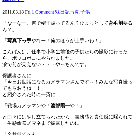
2011.03.18 Fri
1 Comment
駄日記
写真
,
子供
「なーなー、何で帽子被ってるん？ひょっとして
育毛剤
要る
ん？」
「
写真下っ手
やなー！俺のほうが上手いわ！」
こんばんは、仕事で小学生前後の子供たちの撮影に行った
ら、ボッコボコにやられました。
涙で前が見えない・・・やっちんです。
保護者さんに
「今日お世話になるカメラマンさんです～！みんな写真撮っ
てもらおうねー！」
と紹介された時に一斉に
「戦場カメラマンや！
渡部陽一
や！」
と口々にはやし立てられたから、義務感と責任感に駆られて
一生懸命
モノマネ
まで披露したのに
「全然似てへん。」