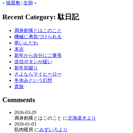
«
猫屋敷
|
生卵
»
Recent Category: 駄日記
満身創痍とはこのこと
機械に勇気づけられる
寒いんだわ
末吉
新年から自分にご褒美
送信ボタンが緩い
新年初蹴り
さよならマイヒーロー
冬休みという幻想
貴族
Comments
2026-03-29
満身創痍とはこのこと に
北海道犬より
2026-01-03
筋肉暖房 に
みずいろより