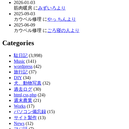
2026-01-03
筋肉暖房 に
みずいろより
2025-09-03
カウベル修理 に
やっ ちんより
2025-06-09
カウベル修理 に
ごろ寝の人より
Categories
駄日記
(3,998)
Music
(141)
wordpress
(42)
旅行記
(37)
DIY
(34)
犬、動物写真
(32)
過去ログ
(30)
html,css,php
(24)
週末農業
(21)
Works
(17)
パソコン備忘録
(15)
サイト製作
(13)
News
(12)
マジ話
(7)