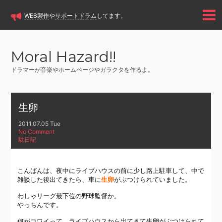
WEB製作
や
サポートドラム
してます。
Moral Hazard!!
ドラマーが音楽やホームページやガラクタを作るよ。
生卵
2011.07.05 Tue
No Comment
駄日記
こんばんは、夜中にライブハウスの前に少し路上駐車して、中で
雑談した後出てきたら、車に
生卵
がぶつけられていました。
わしゃリーグ最下位の野球監督か。
やっちんです。
何がコワイって、ライブハウスから出てきて生卵がぶつけられて