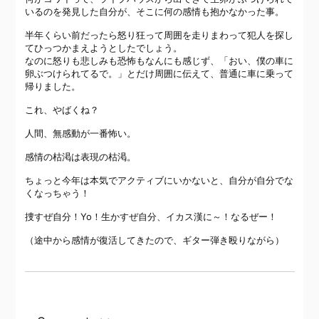
いるのを発見した自分が、そこに何の感情も抱かなかった事。
半年くらい前だったら怒り狂って周囲を走りまわって犯人を探し
てひっつかまえようとしたでしょう。
なのに怒りも悲しみも恐怖もなんにも感じず、「おい、僕の車に
卵ぶつけられてるで。」とだけ周囲に伝えて、普通に車に乗って
帰りました。
これ、やばくね？
人間、無感動が一番怖い。
感情の枯渇は表現の枯渇。
ちょっと今年は本気でアクティブにいかないと、自分が自分でな
くなっちゃう！
捜すぜ自分！Yo！生かすぜ自分、イカス漢に～！なるぜー！
（途中から感情が復活してきたので、ギター弾き殴りながら）