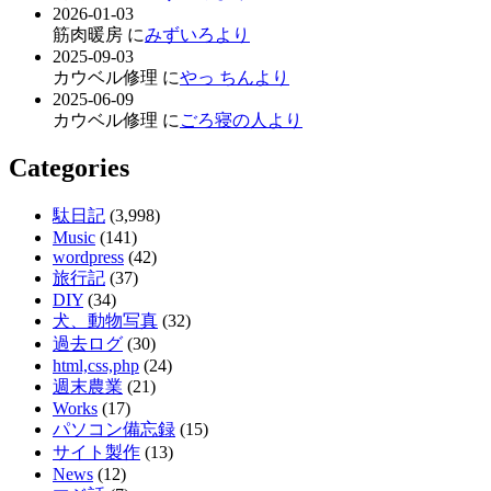
2026-01-03
筋肉暖房 に
みずいろより
2025-09-03
カウベル修理 に
やっ ちんより
2025-06-09
カウベル修理 に
ごろ寝の人より
Categories
駄日記
(3,998)
Music
(141)
wordpress
(42)
旅行記
(37)
DIY
(34)
犬、動物写真
(32)
過去ログ
(30)
html,css,php
(24)
週末農業
(21)
Works
(17)
パソコン備忘録
(15)
サイト製作
(13)
News
(12)