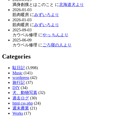
満身創痍とはこのこと に
北海道犬より
2026-01-03
筋肉暖房 に
みずいろより
2026-01-03
筋肉暖房 に
みずいろより
2025-09-03
カウベル修理 に
やっ ちんより
2025-06-09
カウベル修理 に
ごろ寝の人より
Categories
駄日記
(3,998)
Music
(141)
wordpress
(42)
旅行記
(37)
DIY
(34)
犬、動物写真
(32)
過去ログ
(30)
html,css,php
(24)
週末農業
(21)
Works
(17)