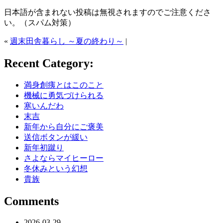
日本語が含まれない投稿は無視されますのでご注意くださ
い。（スパム対策）
«
週末田舎暮らし ～夏の終わり～
|
Recent Category:
満身創痍とはこのこと
機械に勇気づけられる
寒いんだわ
末吉
新年から自分にご褒美
送信ボタンが緩い
新年初蹴り
さよならマイヒーロー
冬休みという幻想
貴族
Comments
2026-03-29