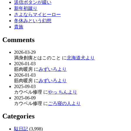
送信ボタンが緩い
新年初蹴り
さよならマイヒーロー
冬休みという幻想
貴族
Comments
2026-03-29
満身創痍とはこのこと に
北海道犬より
2026-01-03
筋肉暖房 に
みずいろより
2026-01-03
筋肉暖房 に
みずいろより
2025-09-03
カウベル修理 に
やっ ちんより
2025-06-09
カウベル修理 に
ごろ寝の人より
Categories
駄日記
(3,998)