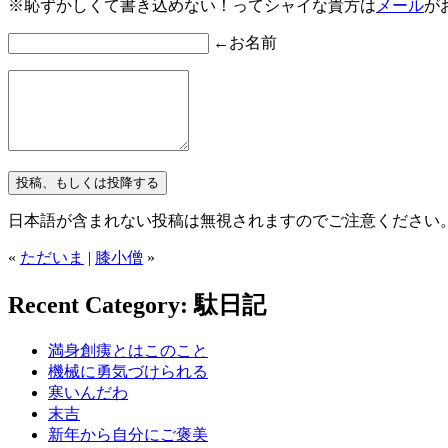
※恥ずかしくて書き込めない！ってシャイな貴方は
メール
が
←お名前
日本語が含まれない投稿は無視されますのでご注意ください
«
ただいま
|
膝小僧
»
Recent Category: 駄日記
満身創痍とはこのこと
機械に勇気づけられる
寒いんだわ
末吉
新年から自分にご褒美