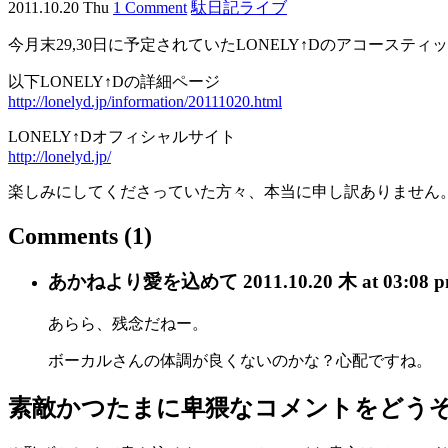
2011.10.20 Thu
1 Comment
駄日記
ライブ
今月末29,30日に予定されていたLONELY↑Dのアコー
以下LONELY↑Dの詳細ページ
http://lonelyd.jp/information/20111020.html
LONELY↑Dオフィシャルサイト
http://lonelyd.jp/
楽しみにしてくださっていた方々、本当に申し訳ありません
Comments
(1)
あかね
より愛を込めて
2011.10.20 木 at 03:08 
あらら、残念だねー。
ボーカルさんの体調が良くないのかな？心配ですね。
素敵かつたまに卑猥なコメントをどう