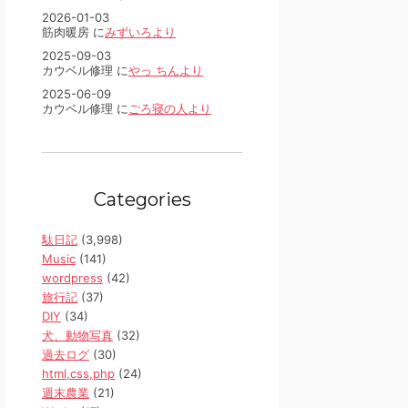
2026-01-03
筋肉暖房 に
みずいろより
2025-09-03
カウベル修理 に
やっ ちんより
2025-06-09
カウベル修理 に
ごろ寝の人より
Categories
駄日記
(3,998)
Music
(141)
wordpress
(42)
旅行記
(37)
DIY
(34)
犬、動物写真
(32)
過去ログ
(30)
html,css,php
(24)
週末農業
(21)