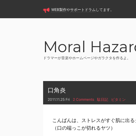
WEB製作
や
サポートドラム
してます。
Moral Hazar
ドラマーが音楽やホームページやガラクタを作るよ。
口角炎
2011.11.25 Fri
2 Comments
駄日記
ビタミン
こんばんは、ストレスがすぐ肌に出る
（口の端っこが切れるヤツ）