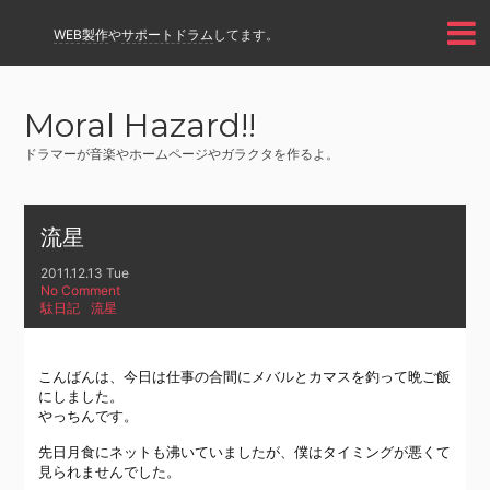
WEB製作
や
サポートドラム
してます。
Moral Hazard!!
ドラマーが音楽やホームページやガラクタを作るよ。
流星
2011.12.13 Tue
No Comment
駄日記
流星
こんばんは、今日は仕事の合間にメバルとカマスを釣って晩ご飯
にしました。
やっちんです。
先日月食にネットも沸いていましたが、僕はタイミングが悪くて
見られませんでした。