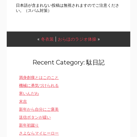
日本語が含まれない投稿は無視されますのでご注意くださ
い。（スパム対策）
«
冬衣装
|
おらほのラジオ体操
»
Recent Category: 駄日記
満身創痍とはこのこと
機械に勇気づけられる
寒いんだわ
末吉
新年から自分にご褒美
送信ボタンが緩い
新年初蹴り
さよならマイヒーロー