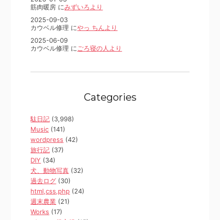
筋肉暖房 に
みずいろより
2025-09-03
カウベル修理 に
やっ ちんより
2025-06-09
カウベル修理 に
ごろ寝の人より
Categories
駄日記
(3,998)
Music
(141)
wordpress
(42)
旅行記
(37)
DIY
(34)
犬、動物写真
(32)
過去ログ
(30)
html,css,php
(24)
週末農業
(21)
Works
(17)