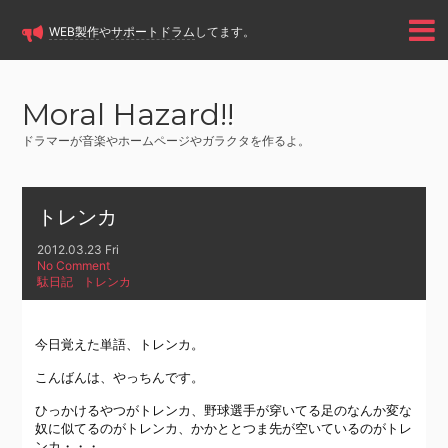
WEB製作
や
サポートドラム
してます。
Moral Hazard!!
ドラマーが音楽やホームページやガラクタを作るよ。
トレンカ
2012.03.23 Fri
No Comment
駄日記
トレンカ
今日覚えた単語、トレンカ。
こんばんは、やっちんです。
ひっかけるやつがトレンカ、野球選手が穿いてる足のなんか変な
奴に似てるのがトレンカ、かかととつま先が空いているのがトレ
ンカ・・・