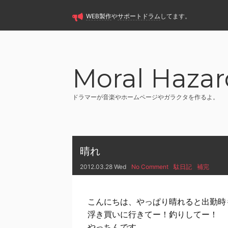
WEB製作
や
サポートドラム
してます。
Moral Hazar
ドラマーが音楽やホームページやガラクタを作るよ。
晴れ
2012.03.28 Wed
No Comment
駄日記
補完
こんにちは、やっぱり晴れると出勤時
浮き買いに行きてー！釣りしてー！
やっちんです。