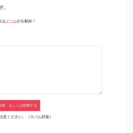
ぞ。
方は
メール
がお勧め！
前
注意ください。（スパム対策）