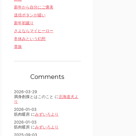
新年から自分にご褒美
送信ボタンが緩い
新年初蹴り
さよならマイヒーロー
冬休みという幻想
貴族
Comments
2026-03-29
満身創痍とはこのこと に
北海道犬よ
り
2026-01-03
筋肉暖房 に
みずいろより
2026-01-03
筋肉暖房 に
みずいろより
2025-09-03