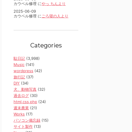
カウベル修理 に
やっ ちんより
2025-06-09
カウベル修理 に
ごろ寝の人より
Categories
駄日記
(3,998)
Music
(141)
wordpress
(42)
旅行記
(37)
DIY
(34)
犬、動物写真
(32)
過去ログ
(30)
html,css,php
(24)
週末農業
(21)
Works
(17)
パソコン備忘録
(15)
サイト製作
(13)