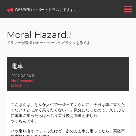
WEB製作
や
サポートドラム
してます。
Moral Hazard!!
ドラマーが音楽やホームページやガラクタを作るよ。
電車
2012.03.30 Fri
No Comment
駄日記
虫
こんばんは、なんか人生で一番ってくらいに「今日は車に乗りた
くない！とにかく乗りたくない！」気分になったので、久しぶり
に電車に乗ったらばっちり乗り換え間違えました。
やっちんです。
いや乗り換えはミスったけど、あのまま車に乗ってたら、高確率