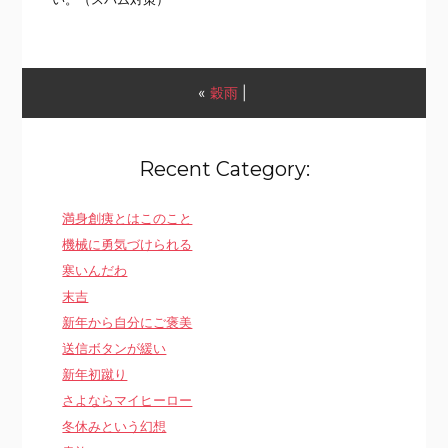
«
穀雨
|
Recent Category:
満身創痍とはこのこと
機械に勇気づけられる
寒いんだわ
末吉
新年から自分にご褒美
送信ボタンが緩い
新年初蹴り
さよならマイヒーロー
冬休みという幻想