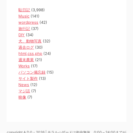
駄日記
(3,998)
Music
(141)
wordpress
(42)
旅行記
(37)
DIY
(34)
犬、動物写真
(32)
過去ログ
(30)
html,css,php
(24)
週末農業
(21)
Works
(17)
パソコン備忘録
(15)
サイト製作
(13)
News
(12)
マジ話
(7)
映像
(7)
copyright A.D.0 - 2026 | モラルハザードは年中無休、0:00～24:00までが