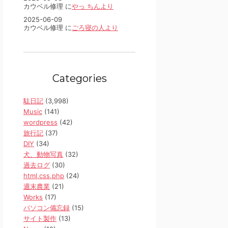
カウベル修理 に
やっ ちんより
2025-06-09
カウベル修理 に
ごろ寝の人より
Categories
駄日記
(3,998)
Music
(141)
wordpress
(42)
旅行記
(37)
DIY
(34)
犬、動物写真
(32)
過去ログ
(30)
html,css,php
(24)
週末農業
(21)
Works
(17)
パソコン備忘録
(15)
サイト製作
(13)