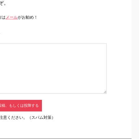
ぞ。
方は
メール
がお勧め！
前
注意ください。（スパム対策）