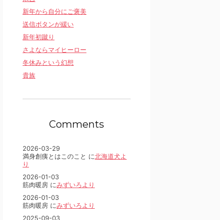
新年から自分にご褒美
送信ボタンが緩い
新年初蹴り
さよならマイヒーロー
冬休みという幻想
貴族
Comments
2026-03-29
満身創痍とはこのこと に
北海道犬よ
り
2026-01-03
筋肉暖房 に
みずいろより
2026-01-03
筋肉暖房 に
みずいろより
2025-09-03