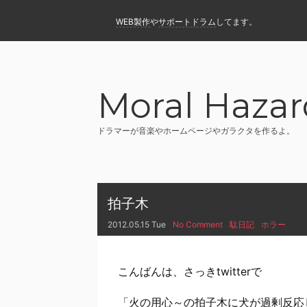
WEB製作
や
サポートドラム
してます。
Moral Hazar
ドラマーが音楽やホームページやガラクタを作るよ。
拍子木
2012.05.15 Tue
No Comment
駄日記
ホラー
こんばんは、さっきtwitterで
「火の用心～の拍子木に犬が過剰反応