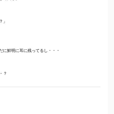
？」
だに鮮明に耳に残ってるし・・・
・？