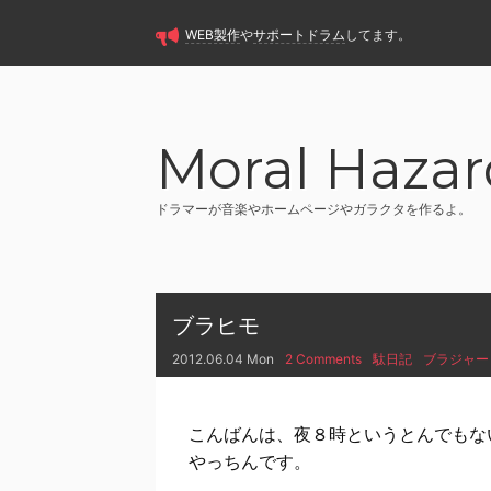
WEB製作
や
サポートドラム
してます。
Moral Hazar
ドラマーが音楽やホームページやガラクタを作るよ。
ブラヒモ
2012.06.04 Mon
2 Comments
駄日記
ブラジャー
こんばんは、夜８時というとんでもな
やっちんです。