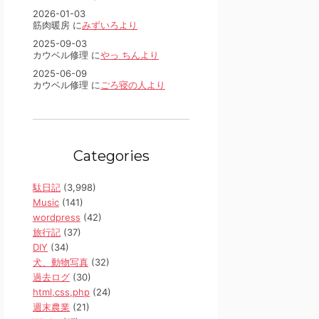
2026-01-03
筋肉暖房 に
みずいろより
2025-09-03
カウベル修理 に
やっ ちんより
2025-06-09
カウベル修理 に
ごろ寝の人より
Categories
駄日記
(3,998)
Music
(141)
wordpress
(42)
旅行記
(37)
DIY
(34)
犬、動物写真
(32)
過去ログ
(30)
html,css,php
(24)
週末農業
(21)