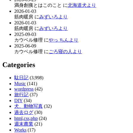
満身創痍とはこのこと に
北海道犬より
2026-01-03
筋肉暖房 に
みずいろより
2026-01-03
筋肉暖房 に
みずいろより
2025-09-03
カウベル修理 に
やっ ちんより
2025-06-09
カウベル修理 に
ごろ寝の人より
Categories
駄日記
(3,998)
Music
(141)
wordpress
(42)
旅行記
(37)
DIY
(34)
犬、動物写真
(32)
過去ログ
(30)
html,css,php
(24)
週末農業
(21)
Works
(17)