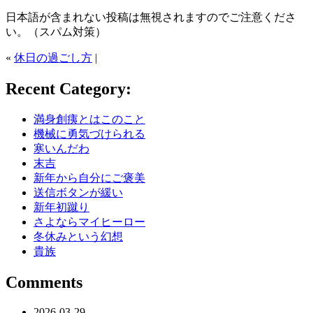
日本語が含まれない投稿は無視されますのでご注意くださ
い。（スパム対策）
«
休日の過ごし方
|
Recent Category:
満身創痍とはこのこと
機械に勇気づけられる
寒いんだわ
末吉
新年から自分にご褒美
送信ボタンが緩い
新年初蹴り
さよならマイヒーロー
冬休みという幻想
貴族
Comments
2026-03-29