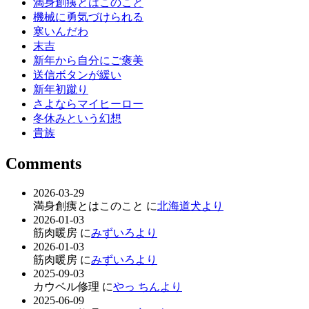
満身創痍とはこのこと
機械に勇気づけられる
寒いんだわ
末吉
新年から自分にご褒美
送信ボタンが緩い
新年初蹴り
さよならマイヒーロー
冬休みという幻想
貴族
Comments
2026-03-29
満身創痍とはこのこと に
北海道犬より
2026-01-03
筋肉暖房 に
みずいろより
2026-01-03
筋肉暖房 に
みずいろより
2025-09-03
カウベル修理 に
やっ ちんより
2025-06-09