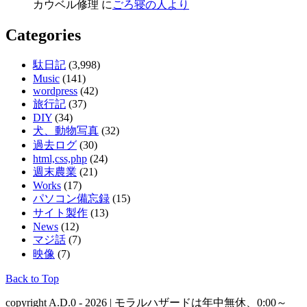
カウベル修理 に
ごろ寝の人より
Categories
駄日記
(3,998)
Music
(141)
wordpress
(42)
旅行記
(37)
DIY
(34)
犬、動物写真
(32)
過去ログ
(30)
html,css,php
(24)
週末農業
(21)
Works
(17)
パソコン備忘録
(15)
サイト製作
(13)
News
(12)
マジ話
(7)
映像
(7)
Back to Top
copyright A.D.0 - 2026 | モラルハザードは年中無休、0:00～