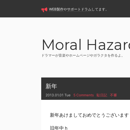
WEB製作
や
サポートドラム
してます。
Moral Hazar
ドラマーが音楽やホームページやガラクタを作るよ。
新年
2013.01.01 Tue
5 Comments
駄日記
不審
新年あけましておめでとうございます
旧年中ｈ