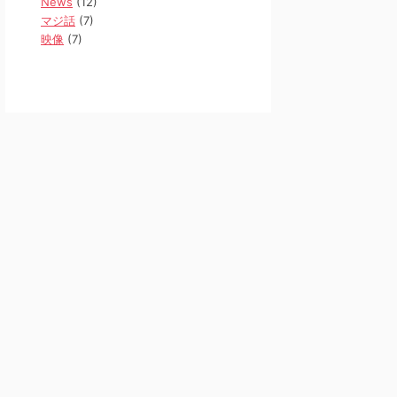
News
(12)
マジ話
(7)
映像
(7)