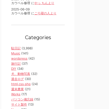
カウベル修理 に
やっ ちんより
2025-06-09
カウベル修理 に
ごろ寝の人より
Categories
駄日記
(3,998)
Music
(141)
wordpress
(42)
旅行記
(37)
DIY
(34)
犬、動物写真
(32)
過去ログ
(30)
html,css,php
(24)
週末農業
(21)
Works
(17)
パソコン備忘録
(15)
サイト製作
(13)