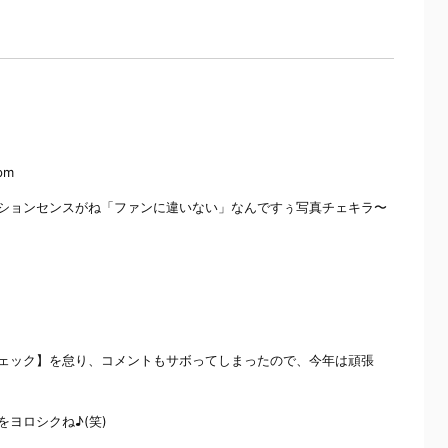
 pm
ションセンスがね「ファンに違いない」なんですぅ写真チェキラ〜
ェック】を怠り、コメントもサボってしまったので、今年は頑張
ヨロシクね♪(笑)