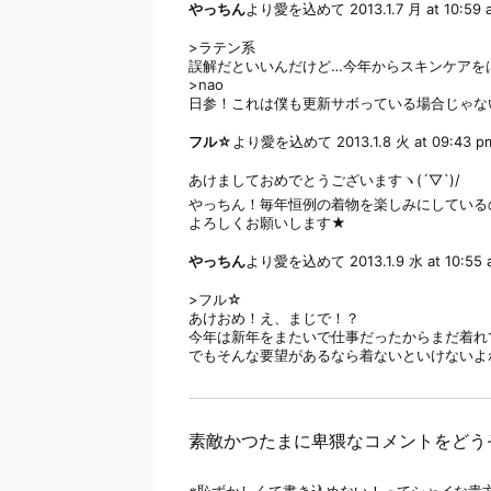
やっちん
より愛を込めて
2013.1.7 月 at 10:59
>ラテン系
誤解だといいんだけど…今年からスキンケアを
>nao
日参！これは僕も更新サボっている場合じゃな
フル☆
より愛を込めて
2013.1.8 火 at 09:43 p
あけましておめでとうございますヽ(´▽`)/
やっちん！毎年恒例の着物を楽しみにしているの
よろしくお願いします★
やっちん
より愛を込めて
2013.1.9 水 at 10:55
>フル☆
あけおめ！え、まじで！？
今年は新年をまたいで仕事だったからまだ着れ
でもそんな要望があるなら着ないといけないよ
素敵かつたまに卑猥なコメントをどう