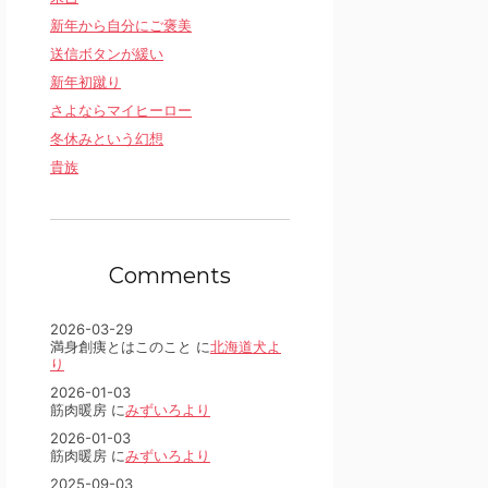
新年から自分にご褒美
送信ボタンが緩い
新年初蹴り
さよならマイヒーロー
冬休みという幻想
貴族
Comments
2026-03-29
満身創痍とはこのこと に
北海道犬よ
り
2026-01-03
筋肉暖房 に
みずいろより
2026-01-03
筋肉暖房 に
みずいろより
2025-09-03