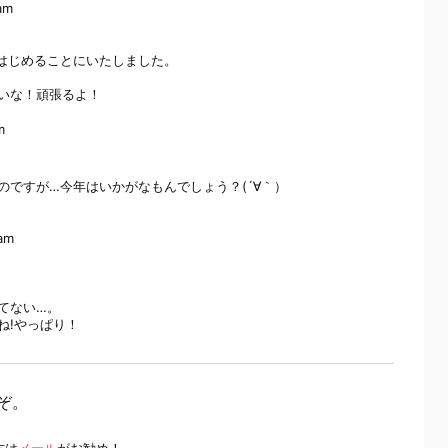
 am
はじめることにいたしました。
いな！頑張るよ！
m
ですが…今年はいかがなもんでしょう？(´∀｀）
 am
てない…。
ね!やっぱり！
ぞ。