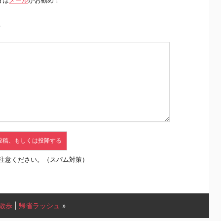
方は
メール
がお勧め！
前
注意ください。（スパム対策）
散歩
|
帰省ラッシュ
»