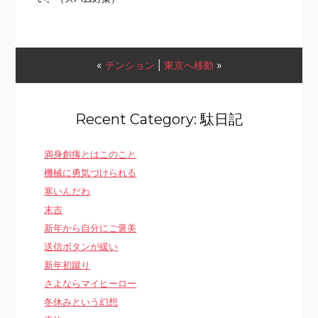
«
テンション
|
東京へ移動
»
Recent Category: 駄日記
満身創痍とはこのこと
機械に勇気づけられる
寒いんだわ
末吉
新年から自分にご褒美
送信ボタンが緩い
新年初蹴り
さよならマイヒーロー
冬休みという幻想