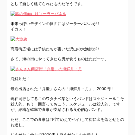
として新しく建てられたものだそうです。
未来っぽいデザインの側面にはソーラーパネルが！
イカス！
商店街広場には子供たちが書いた沢山の大漁旗が！
さて、海の街にやってきたら男が食うものはただ一つ、
海鮮丼だ！
最近出店された「弁慶」さんの「海鮮丼・月」、2000円!!
現在同行してるこのワタナベ某というバンドはスケジュールこそ
殺人的、もう一回言っておこう、スケジュールは殺人的、です
が、結構な確率で食事が支給される良心的なバンド。
ただ、ここでの食事はTP(てめえでペイ)して街に金を落とせとの
お達し。
払うがな！全力で2000円！買うがな！お土産も！