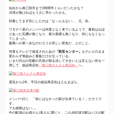
仙台から南三陸市まで2時間半くらいだったかな？
渋滞が無ければもう少し早かったかも。
到着してまず目にしたのは「な～んもない」、元、街。
ワタナベ某のメンバーは何度となく来ているようで、最初は山ほ
どあった瓦礫が無くなり、家の基礎も無くなり、何にもなくなっ
てしまった。
復興への第一歩なのだろうが侘しい景色だ、とのこと。
何度もテレビで放送されたあの
「防災センター」
もテレビのまま
変わらず骨組みと看板だけが立っている。
いまだ沢山の悲劇の爪痕が残る決して大きいとは言えない街を一
周して、仮設商店街
「南三陸さんさん商店街」
へ。
震災から2年、平日の仮設商店街は人もまばら。
メンバー曰く、「前にはなかった駅が出来ている！」だそうで
す。
でも線路はない…。
中の駅員のお姉さん(美人)に聞くと、このJR志津川駅はバスの駅