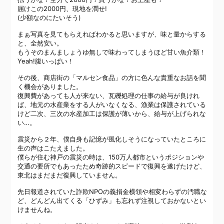
届けこの2000円、現地を潤せ!
(少額なのにたいそう)
まぁ写真を見てもらえればわかると思いますが、味と量からする
と、全然安い。
もうそのまんましょうゆ無しで味わってしまうほど甘い魚介類！
Yeah!腹いっぱい！
その後、商店街の「マルセン食品」の方に色んな貴重なお話を聞
く機会がありました。
復興費があっても人が来ない、瓦礫処理の仕事の給与が良けれ
ば、地元の水産業をする人がいなくなる、漁業は保護されている
けど二次、三次の水産加工は保護が薄いから、給与が上げられな
い…。
震災から２年、僕自身も記憶が風化しそうになっていたところに
生の声はこたえました。
僕らが住む神戸の震災の時は、150万人都市というポジションや
交通の要所でもあったため奇跡的スピードで復興を遂げたけど、
東北はまだまだ復興していません。
先日報道されていた詐欺NPOの義捐金横領や相変わらずの汚職な
ど、どんどん出てくる「ひずみ」も忘れず注視しておかないとい
けませんね。