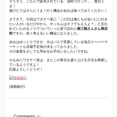
そうそう、こちらで販売されている「蒲鉾コロッケ」、激烈う
ま！
揚げたてはさらにうま！行く機会があれば食べてみてください！
さてさて、今回はワタナベ某に「この日は俺たちが会いにに行き
たい人がいるだけやから、やっちんはオフでもええよ？」と言わ
れていたのをノリでついていった形で訪れた
南三陸さんさん商店
街
ですが、色々考えるいい機会になりました。
歩みはゆっくりですが、今はバスで営業している地元スーパーマ
ーケットも店舗予定地が決まっておりました。
その速度を少しでも早めるお手伝いをしたいですね。
ちなみにワタナベ某は、またこの東北を盛り上げる方法を模索し
ているようですよ！
応援よろしくどうぞ！
(移動銀行)
Comments
(0)