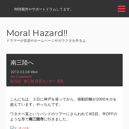
WEB製作
や
サポートドラム
してます。
Moral Hazard!!
ドラマーが音楽やホームページやガラクタを作るよ。
南三陸へ
2013.03.06 Wed
No Comment
駄日記
南三陸
,
防災センター
,
震災
こんにちは、２日に神戸を発ってから、移動距離が2000キロを
超えています。やっちんです。
ワタナベ某というバンドのツアーにさらわれて4日目、半OFFの
ような形で
南三陸市
に行きました。