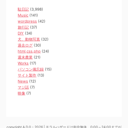
駄日記
(3,998)
Music
(141)
wordpress
(42)
旅行記
(37)
DIY
(34)
犬、動物写真
(32)
過去ログ
(30)
html,css,php
(24)
週末農業
(21)
Works
(17)
パソコン備忘録
(15)
サイト製作
(13)
News
(12)
マジ話
(7)
映像
(7)
copyright A.D.0 - 2026 | モラルハザードは年中無休、0:00～24:00までが