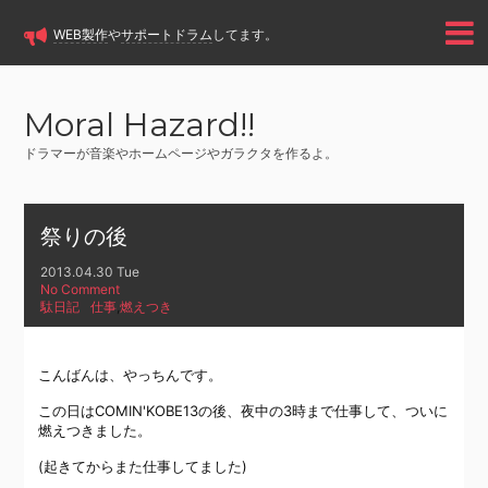
WEB製作
や
サポートドラム
してます。
Moral Hazard!!
ドラマーが音楽やホームページやガラクタを作るよ。
祭りの後
2013.04.30 Tue
No Comment
駄日記
仕事
,
燃えつき
こんばんは、やっちんです。
この日はCOMIN'KOBE13の後、夜中の3時まで仕事して、ついに
燃えつきました。
(起きてからまた仕事してました)