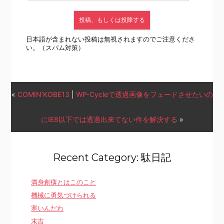
日本語が含まれない投稿は無視されますのでご注意くださ
い。（スパム対策）
«
COMIN’KOBE13
|
WP-Cycleで透過画像をフェードさせたいの
にIE8以下では透過出来てない件を解決する
»
Recent Category: 駄日記
満身創痍とはこのこと
機械に勇気づけられる
寒いんだわ
末吉