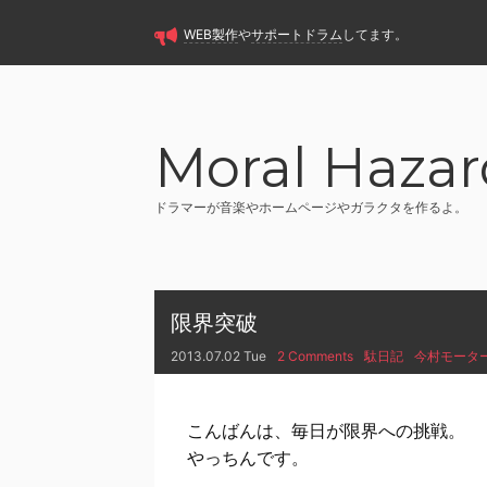
WEB製作
や
サポートドラム
してます。
Moral Hazar
ドラマーが音楽やホームページやガラクタを作るよ。
限界突破
2013.07.02 Tue
2 Comments
駄日記
今村モータ
こんばんは、毎日が限界への挑戦。
やっちんです。