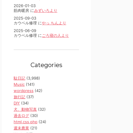
2026-01-03
筋肉暖房 に
みずいろより
2025-09-03
カウベル修理 に
やっ ちんより
2025-06-09
カウベル修理 に
ごろ寝の人より
Categories
駄日記
(3,998)
Music
(141)
wordpress
(42)
旅行記
(37)
DIY
(34)
犬、動物写真
(32)
過去ログ
(30)
html,css,php
(24)
週末農業
(21)