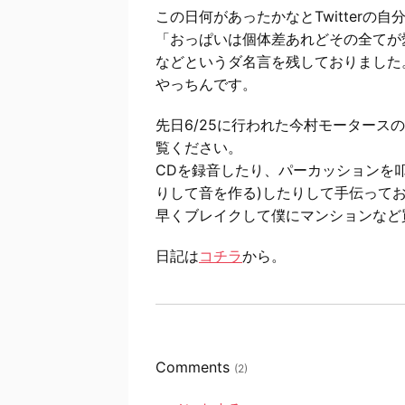
この日何があったかなとTwitterの
「おっぱいは個体差あれどその全てが
などというダ名言を残しておりました
やっちんです。
先日6/25に行われた今村モータース
覧ください。
CDを録音したり、パーカッションを叩
りして音を作る)したりして手伝って
早くブレイクして僕にマンションなど
日記は
コチラ
から。
Comments
(2)