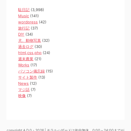
駄日記
(3,998)
Music
(141)
wordpress
(42)
旅行記
(37)
DIY
(34)
犬、動物写真
(32)
過去ログ
(30)
html,css,php
(24)
週末農業
(21)
Works
(17)
パソコン備忘録
(15)
サイト製作
(13)
News
(12)
マジ話
(7)
映像
(7)
copyright A.D.0 - 2026 | モラルハザードは年中無休、0:00～24:00までが