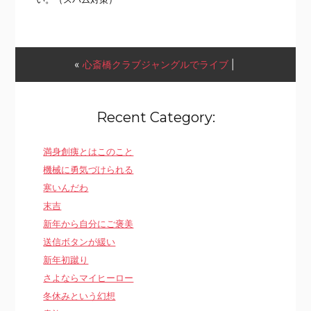
«
心斎橋クラブジャングルでライブ
|
Recent Category:
満身創痍とはこのこと
機械に勇気づけられる
寒いんだわ
末吉
新年から自分にご褒美
送信ボタンが緩い
新年初蹴り
さよならマイヒーロー
冬休みという幻想