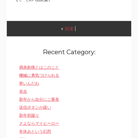
«
日没
|
Recent Category:
満身創痍とはこのこと
機械に勇気づけられる
寒いんだわ
末吉
新年から自分にご褒美
送信ボタンが緩い
新年初蹴り
さよならマイヒーロー
冬休みという幻想