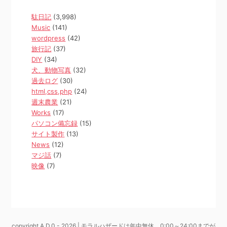
駄日記
(3,998)
Music
(141)
wordpress
(42)
旅行記
(37)
DIY
(34)
犬、動物写真
(32)
過去ログ
(30)
html,css,php
(24)
週末農業
(21)
Works
(17)
パソコン備忘録
(15)
サイト製作
(13)
News
(12)
マジ話
(7)
映像
(7)
copyright A.D.0 - 2026 | モラルハザードは年中無休、0:00～24:00までが